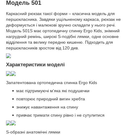
Модель 501
Каркасний рюкзак такої форми – класична модель для
першокласника. Завдяки ущільненому каркаса, рюкзак не
деформується і малюкові зручно складати у нього речі.
Модель 501S має ортопедичну спинку Ergo Kids, знімний
нагрудний ремінь, широкі S-подібні лямки, одне основне
відділення та велику передню кишеню. Підходить для
першокласників зростом від 120 див.
Характеристики моделі
Запатентована ортопедична спинка Ergo Kids
має підтримуючі м'яка які подушечки
повторює природний вигин хребта
знижує навантаження на спину
привчає тримати спину рівно і не сутулитися
S-образні анатомічні лямки