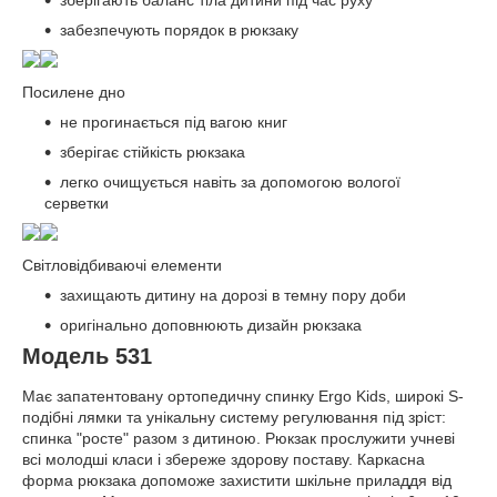
зберігають баланс тіла дитини під час руху
забезпечують порядок в рюкзаку
Посилене дно
не прогинається під вагою книг
зберігає стійкість рюкзака
легко очищується навіть за допомогою вологої
серветки
Світловідбиваючі елементи
захищають дитину на дорозі в темну пору доби
оригінально доповнюють дизайн рюкзака
Модель 531
Має запатентовану ортопедичну спинку Ergo Kids, широкі S-
подібні лямки та унікальну систему регулювання під зріст:
спинка "росте" разом з дитиною. Рюкзак прослужити учневі
всі молодші класи і збереже здорову поставу. Каркасна
форма рюкзака допоможе захистити шкільне приладдя від