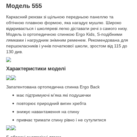
Модель 555
Каркасний рюкзак зі щільною передньою панеллю та
обтічною плавною формою, яка нагадує мушлю. Широко
відкривається і школяреві легко діставати речі з самого низу.
Модель із ортопедичною спинкою Ergo Kids, S-подібними
лямками і нагрудним знімним ременем. Рекомендована для
першокласників і учнів початкової школи, зростом від 115 до
130 див.
Характеристики моделі
Запатентована ортопедична спинка Ergo Back
має підтримуючі м'яка які подушечки
повторює природний вигин хребта
знижує навантаження на спину
привчає тримати спину рівно і не сутулитися
S-образні анатомічні лямки