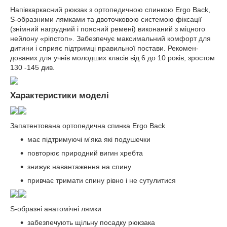
Напівкаркасний рюкзак з ортопедичною спинкою Ergo Back,
S-образними лямками та двоточковою системою фіксації
(знімний нагрудний і поясний ремені) виконаний з міцного
нейлону «ріпстоп». Забезпечує максимальний комфорт для
дитини і сприяє підтримці правильної постави. Рекомен-
дованих для учнів молодших класів від 6 до 10 років, зростом
130 -145 див.
Характеристики моделі
Запатентована ортопедична спинка Ergo Back
має підтримуючі м'яка які подушечки
повторює природний вигин хребта
знижує навантаження на спину
привчає тримати спину рівно і не сутулитися
S-образні анатомічні лямки
забезпечують щільну посадку рюкзака