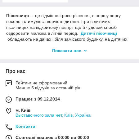
Пісочниця
– це відмінне ігрове рішення, в першу чергу
весело і стимулює творчість дитини. Ігри в дитячих
пісочницях на відкритому повітрі ще й чудовий спосіб
оздоровити малюка в літній період.
Дитячі пісочниці
обладнають на дачах і біля заміського будинку, на дитячих
майданчиках в дошкільних дитячих установах. У поєднанні з
Показати все
іншим ігровим обладнанням дерев'яна дитяча пісочниця
створює затишну майданчик. З будувати замки з піску і
випікати пиріжки дитина може протягом декількох годин і у
Вашому власному саду, ви завжди можете стежити за
Про нас
маленьким будівельником.
Купити дитячу пісочницю
Рейтинг не сформований
означає забезпечити дітей з
Менше 5 відгуків за останній рік
достатнім простором для реалізації творчих ідей.
Наш інтернет-магазин «Парта.укр»
є
дитячі пісочниці
Працює з 09.12.2014
різних форм, конструкцій, видів використовуваного
матеріалу, розмірів. Звертаємо вашу увагу, що масив
м. Київ
натурального дерева – це найбільш стійкий і безпечний для
Выставочного зала нет, Київ, Україна
дитини матеріал.
Контакти
Впевнені, що в різноманітті представлених варіантів
дерев'яних пісочниць для дітей
Ви знайдете підходящий
Сьогодні працює з 00:00 до 00:00