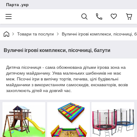
Парта .укр
Товари та послуги
Вуличні ігрові комплекси, пісочниці, 
Вуличні ігрові комплекси, пісочниці, батути
Дитяча пісочниця - сама обожнювана дітьми ігрова зона на
дитячому майданчику. Уява маленьких шибеників не має
меж. Пісочні ігри в випічку тортів, печива, цілі будівельні
майданчики з використанням самоскидів, екскаваторів, возів
захоплюють дітей на довгий час.