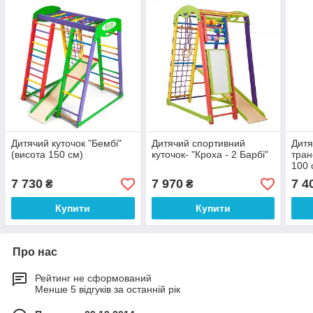
Дитячий куточок "Бембі"
Дитячий спортивний
Дитя
(висота 150 см)
куточок- "Кроха - 2 Барбі"
тран
100 
7 730
7 970
7 4
₴
₴
Купити
Купити
Про нас
Рейтинг не сформований
Менше 5 відгуків за останній рік