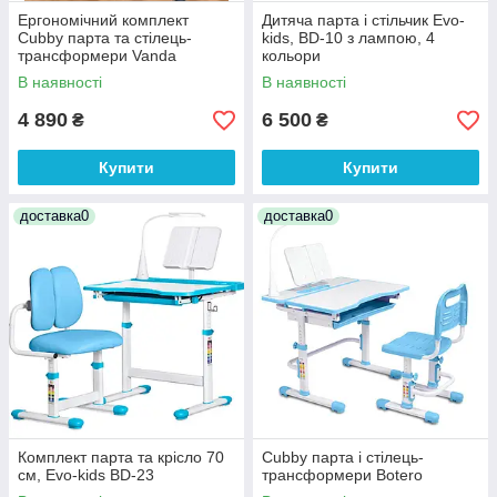
Ергономічний комплект
Дитяча парта і стільчик Evo-
Cubby парта та стілець-
kids, BD-10 з лампою, 4
трансформери Vanda
кольори
(+лампа та підставка)
В наявності
В наявності
4 890
6 500
₴
₴
Купити
Купити
доставка0
доставка0
Комплект парта та крісло 70
Cubby парта і стілець-
см, Evo-kids BD-23
трансформери Botero