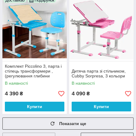
Доставка0
Подарунок
Комплект Piccolino 3, парта і
стілець трансформери ,
Дитяча парта зі стільчиком,
(регулювання глибини
Cubby Sorpresa, 3 кольори
стільця) 4 кольори
В наявності
В наявності
4 390
4 090
₴
₴
Купити
Купити
Показати ще