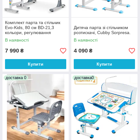
Комплект парта та стільчик
Evo-Kids, 80 см BD-21,3
Дитяча парта зі стільчиком
кольори, регулювання
розтискачі, Cubby Sorpresa.
глибини
В наявності
В наявності
7 990
4 090
₴
₴
Купити
Купити
доставка 0
доставка0