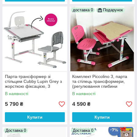
доставка 0
Подарунок
Парта-трансформер зі
Комплект Piccolino 3, парта
стільцем Cubby Lupin Grey з
та стілець трансформери,
жорсткою фіксацією, 3
(регулювання глибини
кольори
стільця) рожевий
В наявності
В наявності
5 790
4 590
₴
₴
Купити
Купити
Доставка 0
Доставка 0