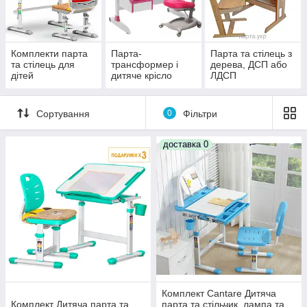
Комплекти парта
Парта-
Парта та стілець з
та стілець для
трансформер і
дерева, ДСП або
дітей
дитяче крісло
ЛДСП
Сортування
0
Фільтри
доставка 0
Комплект Cantare Дитяча
Комплект Дитяча парта та
парта та стільчик, лампа та