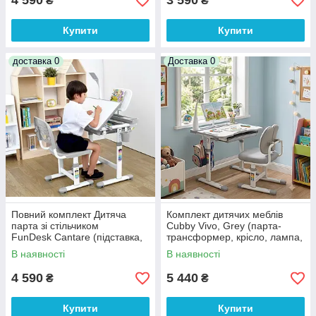
4 590
3 590
₴
₴
Купити
Купити
доставка 0
Доставка 0
Повний комплект Дитяча
Комплект дитячих меблів
парта зі стільчиком
Cubby Vivo, Grey (парта-
FunDesk Cantare (підставка,
трансформер, крісло, лампа,
лампа), сіра
підставка)
В наявності
В наявності
4 590
5 440
₴
₴
Купити
Купити