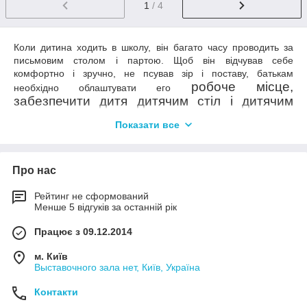
1
/ 4
Коли дитина ходить в школу, він багато часу проводить за
письмовим столом і партою. Щоб він відчував себе
комфортно і зручно, не псував зір і поставу, батькам
робоче місце,
необхідно облаштувати е
го
забезпечити дитя дитячим стіл і дитячим
кріслом для навчання і творчості.
Показати все
Магазин «Парта.укр» пропонує великий вибір меблів, яка
гармонійно доповнить інтер'єр будь-якої дитячої кімнати і
зробить процес навчання легким і приємним. Звичайно ж,
Про нас
першим, що знадобиться для облаштування робочого місця,
а для дому
стане
шкільна парт
або письмовий стіл,
Рейтинг не сформований
зростаючий стілець або дитяче крісло. Зручно і естетично,
Менше 5 відгуків за останній рік
якщо робоче місце буде обладнане меблями, виконаної в
одному стилі і колірній гамі. Саме для такого випадку наш
Працює з 09.12.2014
магазин пропонує придбати своїй дитині комплект меблів для
робочого куточка, що складається з дитячої
парти і стільця
м. Київ
або з стола і крісла.
Выставочного зала нет, Київ, Україна
Такий набір має ряд переваг над купівлею його складових
Контакти
окремо. Вы точно будете уверены, что стол и кресло будут