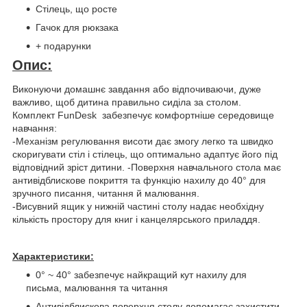
Стілець, що росте
Гачок для рюкзака
+ подарунки
Опис:
Виконуючи домашнє завдання або відпочиваючи, дуже
важливо, щоб дитина правильно сиділа за столом.
Комплект FunDesk забезпечує комфортніше середовище
навчання:
-Механізм регулювання висоти дає змогу легко та швидко
скоригувати стіл і стілець, що оптимально адаптує його під
відповідний зріст дитини. -Поверхня навчального стола має
антивідблискове покриття та функцію нахилу до 40° для
зручного писання, читання й малювання.
-Висувний ящик у нижній частині столу надає необхідну
кількість простору для книг і канцелярського приладдя.
Характеристики:
0° ~ 40° забезпечує найкращий кут нахилу для
письма, малювання та читання
Антивідблискова поверхня столу допомагає захистити