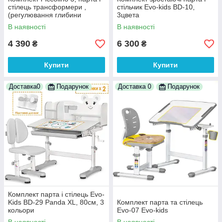
стілець трансформери ,
стільчик Evo-kids BD-10,
(регулювання глибини
3цвета
стільця) 4 кольори
В наявності
В наявності
4 390
6 300
₴
₴
Купити
Купити
Доставка0
Подарунок
Доставка 0
Подарунок
Комплект парта і стілець Evo-
Kids BD-29 Panda XL, 80см, 3
Комплект парта та стілець
кольори
Evo-07 Evo-kids