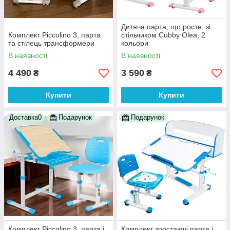
Дитяча парта, що росте, зі
Комплект Piccolino 3, парта
стільчиком Cubby Olea, 2
та стілець трансформери
кольори
В наявності
В наявності
4 490
3 590
₴
₴
Купити
Купити
Доставка0
Подарунок
Подарунок
Комплект Piccolino 3, парта і
Комплект зростаючі парта і