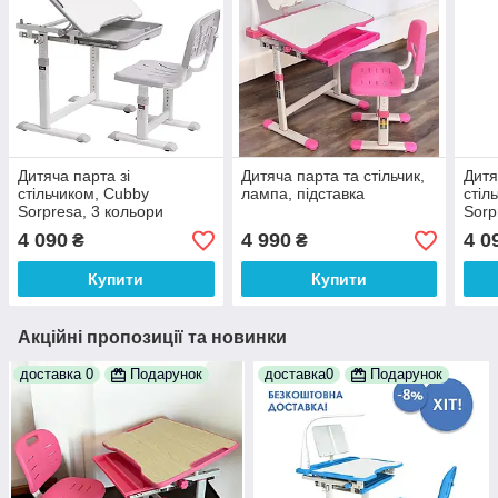
Дитяча парта зі
Дитяча парта та стільчик,
Дитя
стільчиком, Cubby
лампа, підставка
стіл
Sorpresa, 3 кольори
Sorp
4 090
4 990
4 0
₴
₴
Купити
Купити
Акційні пропозиції та новинки
доставка 0
Подарунок
доставка0
Подарунок