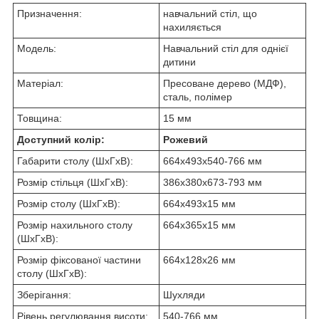
Призначення:
навчальний стіл, що
нахиляється
Модель:
Навчальний стіл для однієї
дитини
Матеріал:
Пресоване дерево (МДФ),
сталь, полімер
Товщина:
15 мм
Доступний колір:
Рожевий
Габарити столу (ШхГхВ):
664х493х540-766 мм
Розмір стільця (ШхГхВ):
386x380x673-793 мм
Розмір столу (ШхГхВ):
664x493х15 мм
Розмір нахильного столу
664x365х15 мм
(ШхГхВ):
Розмір фіксованої частини
664х128х26 мм
столу (ШхГхВ):
Зберігання:
Шухляди
Рівень регулювання висоти:
540-766 мм