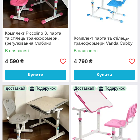
Комплект Piccolino 3, парта
та стілець трансформери,
Комплект парта та стілець-
(регулювання глибини
трансформери Vanda Cubby
стільця) рожевий
В наявності
В наявності
4 590
4 790
₴
₴
Купити
Купити
доставка0
Подарунок
Доставка0
Подарунок