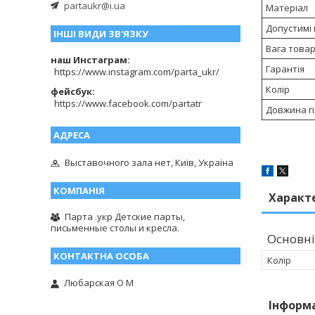
partaukr@i.ua
Матеріал
Допустимі
ІНШІ ВИДИ ЗВ'ЯЗКУ
Вага това
наш Инстаграм
Гарантія
https://www.instagram.com/parta_ukr/
Колір
фейсбук
https://www.facebook.com/partatr
Довжина г
Выставочного зала нет, Київ, Україна
Характ
Парта .укр Детские парты,
письменные столы и кресла.
Основні
Колір
Любарская О М
Інформ