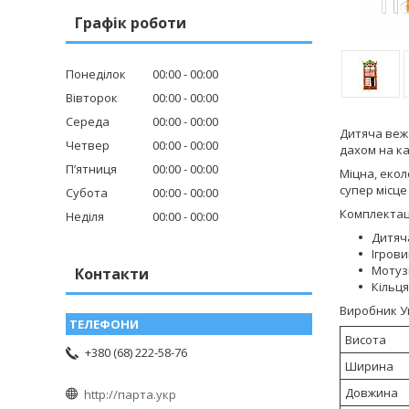
Графік роботи
Понеділок
00:00
00:00
Вівторок
00:00
00:00
Середа
00:00
00:00
Дитяча вежа
Четвер
00:00
00:00
дахом на ка
Пʼятниця
00:00
00:00
Міцна, екол
супер місце
Субота
00:00
00:00
Комплектац
Неділя
00:00
00:00
Дитяча
Ігров
Мотуз
Контакти
Кільця
Виробник У
Висота
+380 (68) 222-58-76
Ширина
Довжина
http://парта.укр