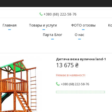
+380 (68) 222-58-76
Главная
Товары и услуги
ФОТО отзовы
К
Парта Блог
О нас
Дитяча вежа вулична land-1
13 675 ₴
Немає в наявності
+380 (68) 222-58-76