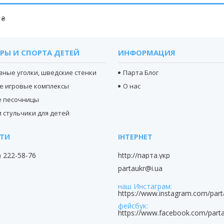
 ₴
РЫ И СПОРТА ДЕТЕЙ
ИНФОРМАЦИЯ
вные уголки, шведские стенки
Парта Блог
е игровые комплексы
О нас
е песочницы
 стульчики для детей
) 222-58-76
http://парта.укр
partaukr@i.ua
наш Инстаграм
https://www.instagram.com/part
фейсбук
https://www.facebook.com/parta