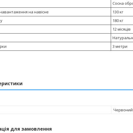
Сосна обр
 навантаження на навісне
130 кг
ру
180 кг
12 місяців
Натуральн
ірки
3 метри
еристики
Червоний
ація для замовлення