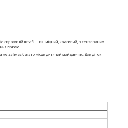
 Це справжній штаб — він міцний, красивий, з тентованим
ння гіркою.
 не займає багато місця дитячий майданчик. Для діток