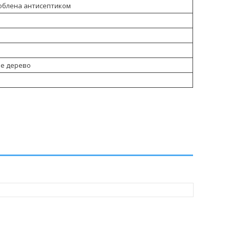
облена антисептиком
е дерево