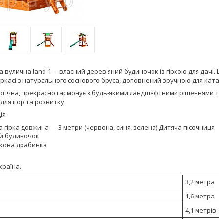
 вулична land-1 - власний дерев'яний будиночок із гіркою для дачі.
ркасі з натурального соснового бруса, доповнений зручною для ката
огічна, прекрасно гармонує з будь-якими ландшафтними рішеннями та
 для ігор та розвитку.
ія
 гірка довжина — 3 метри (червона, синя, зелена) Дитяча пісочниця
ий будиночок
кова драбинка
країна.
3,2 метра
1,6 метра
4,1 метрів