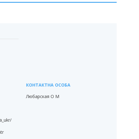
Любарская О М
a_ukr/
tr