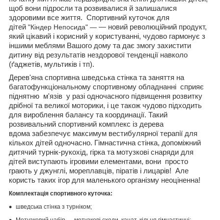
щоб вони підросли та розвивалися й залишалися
здоровими все життя. Спортивний куточок для
дітей
"Кіндер Непосида" —
— новий революційний продукт,
який цікавий і корисний у користуванні, чудово гармонує з
іншими меблями Вашого дому та дає змогу захистити
дитину від результатів нездорової тенденції навколо
(ґаджетів, мультиків і тп).
Дерев'яна спортивна шведська стінка та заняття на
багатофункціональному спортивному обладнанні сприяє
піднятню м'язів у разі одночасного підвищення розвитку
дрібної та великої моторики, і це також чудово підходить
для вироблення балансу та координації. Такий
розвивальний спортивний комплекс із дерева
вдома забезпечує максимум вестибулярної терапії для
кількох дітей одночасно. Гімнастична стінка, допоміжний
дитячий турнік-рукохід, гірка та мотузкові снаряди для
дітей виступають ігровими елементами, вони просто
грають у джунглі, мореплавців, піратів і лицарів! Але
користь таких ігор для маленького організму неоціненна!
Комплектація спортивного куточка:
шведська стінка з турніком;
Мотузковий набір — мотузкові сходи, канат, кільця гімнастичні;