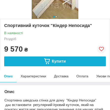
Спортивний куточок "Кіндер Непосида"
В наявності
Роздріб
9 570
₴
Купити
Опис
Характеристики
Доставка
Оплата
Умови п
Опис
Спортивна шведська стінка для дому "Кіндер Непосида"
дає
встановити регулярний ігровий куточок, який на
початку життя має першорядне значення для наших дітей,