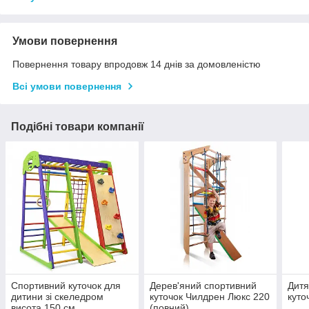
Умови повернення
Повернення товару впродовж 14 днів за домовленістю
Всі умови повернення
Подібні товари компанії
Спортивний куточок для
Дерев'яний спортивний
Дитя
дитини зі скеледром
куточок Чилдрен Люкс 220
куто
висота 150 см
(повний)