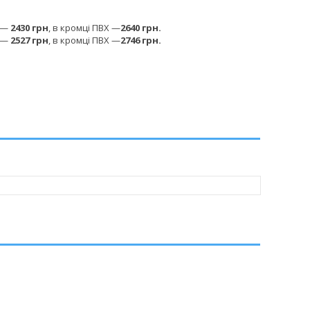
і —
2430 грн
,
в кромці ПВХ —
2640 грн.
і —
2527 грн
,
в кромці ПВХ —
2746 грн.