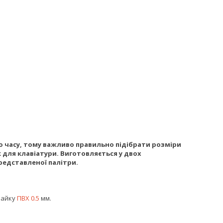
 часу, тому важливо правильно підібрати розміри
к для клавіатури. Виготовляється у двох
редставленої палітри.
райку
ПВХ 0.5
мм.