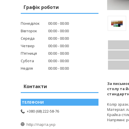
Графік роботи
Понеділок
00:00
00:00
Вівторок
00:00
00:00
Середа
00:00
00:00
Четвер
00:00
00:00
Пʼятниця
00:00
00:00
Субота
00:00
00:00
Неділя
00:00
00:00
За письмо
Контакти
столу та й
стандартн
Колір зразка
Матеріал: л
+380 (68) 222-58-76
Крайка стіл
Напрямні: р
http://парта.укр