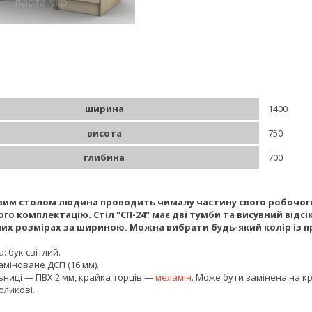
ширина
1400
висота
750
глибина
700
вим столом людина проводить чималу частину свого робочого
ого комплектацію. Стіл "СП-24"
має дві тумби та висувний відсі
их розмірах за шириною. Можна вибрати будь-який колір із п
: бук світлий.
аміноване ДСП (16 мм).
ьниці — ПВХ 2 мм, крайка торців —
меламін
. Може бути замінена на к
оликові.