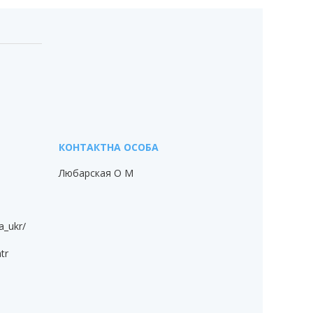
Любарская О М
a_ukr/
tr