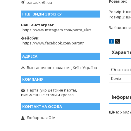
Розміри:
partaukr@i.ua
Розмір 1: ш
ІНШІ ВИДИ ЗВ'ЯЗКУ
Розмір 2: ш
наш Инстаграм
За бажання
https://www.instagram.com/parta_ukr/
фейсбук
https://www.facebook.com/partatr
Характ
Выставочного зала нет, Київ, Україна
Основні
Колір
Парта .укр Детские парты,
письменные столы и кресла.
Інформ
Ціна:
5 692 
Любарская О М