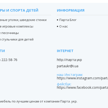
РЫ И СПОРТА ДЕТЕЙ
ИНФОРМАЦИЯ
вные уголки, шведские стенки
Парта Блог
е игровые комплексы
О нас
е песочницы
 стульчики для детей
) 222-58-76
http://парта.укр
partaukr@i.ua
наш Инстаграм
https://www.instagram.com/part
фейсбук
https://www.facebook.com/parta
я мебель по лучшим ценам от компании Парта .укр.