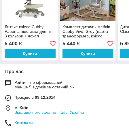
Дитяче крісло Cubby
Комплект дитячих меблів
Дитя
Paeonia підставка для ніг,
Cubby Vivo, Grey (парта-
Clas
3 кольори + чохол
трансформер, крісло,
лампа, підставка)
5 400
5 440
5 8
₴
₴
Купити
Купити
Про нас
Рейтинг не сформований
Менше 5 відгуків за останній рік
Працює з 09.12.2014
м. Київ
Выставочного зала нет, Київ, Україна
Контакти