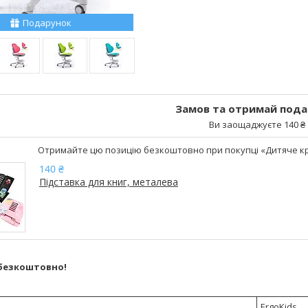
Подарунок
Замов та отримай пода
Ви заощаджуєте 140 ₴
Отримайте цю позицію безкоштовно при покупці «Дитяче крісл
140 ₴
Підставка для книг, металева
безкоштовно!
ErgoKids