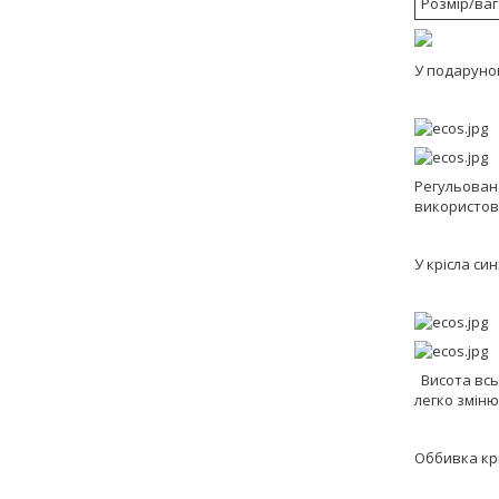
Розмір/ваг
У подарунок
Регульована
використов
У крісла си
Висота всьо
легко зміню
Оббивка крі