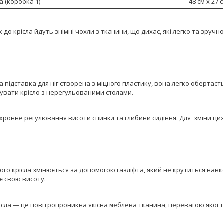
а (коробка 1)
48 cм х 27 с
 до крісла йдуть знімні чохли з тканини, що дихає, які легко та зручн
 підставка для ніг створена з міцного пластику, вона легко обертаєть
увати крісло з нерегульованими столами.
нхронне регулювання висоти спинки та глибини сидіння. Для зміни цих
го крісла змінюється за допомогою газліфта, який не крутиться навко
є свою висоту.
сла — це повітропроникна якісна меблева тканина, перевагою якої та