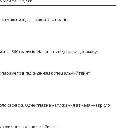
м х 49 см / 10,2 кг
о знімаються для заміни або прання.
ся на 360 градусів. Наявність підставки дає змогу
 параметрів під сидінням є спеціальний гвинт.
ло своєї осі. Одне плавне натискання важеля — і крісло
кож є висока зносостійкість.