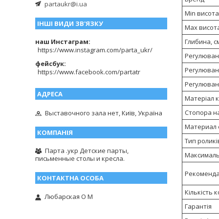
partaukr@i.ua
Min висота 
ІНШІ ВИДИ ЗВ'ЯЗКУ
Max висота
наш Инстаграм
Глибина, с
https://www.instagram.com/parta_ukr/
Регулюван
фейсбук
Регулюван
https://www.facebook.com/partatr
Регулюван
Матеріал 
Стопора н
Выставочного зала нет, Київ, Україна
Материал 
Тип роликі
Парта .укр Детские парты,
Максималь
письменные столы и кресла.
Рекоменда
Кількість 
Любарская О М
Гарантія