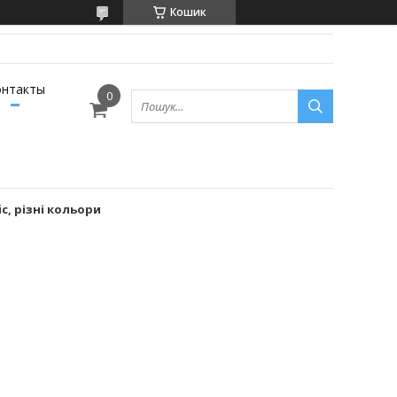
Кошик
онтакты
ic, різні кольори