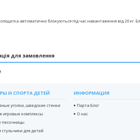
коліщатка автоматично блокуються під час навантаження від 20 кг. 
ація для замовлення
₴
РЫ И СПОРТА ДЕТЕЙ
ИНФОРМАЦИЯ
вные уголки, шведские стенки
Парта Блог
е игровые комплексы
О нас
е песочницы
 стульчики для детей