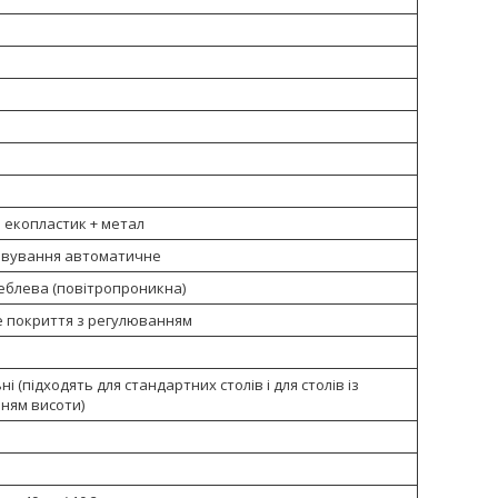
 екопластик + метал
вування автоматичне
еблева (повітропроникна)
 покриття з регулюванням
ні (підходять для стандартних столів і для столів із
ням висоти)