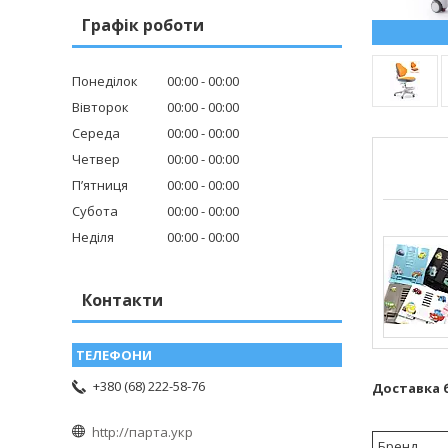
Графік роботи
Понеділок
00:00
00:00
Вівторок
00:00
00:00
Середа
00:00
00:00
Четвер
00:00
00:00
Пʼятниця
00:00
00:00
Субота
00:00
00:00
Неділя
00:00
00:00
Контакти
+380 (68) 222-58-76
Доставка 
http://парта.укр
Бренд