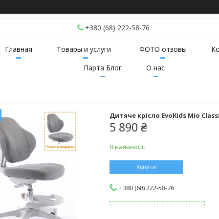
+380 (68) 222-58-76
Главная
Товары и услуги
ФОТО отзовы
К
Парта Блог
О нас
Дитяче крісло EvoKids Mio Class
5 890 ₴
В наявності
Купити
+380 (68) 222-58-76