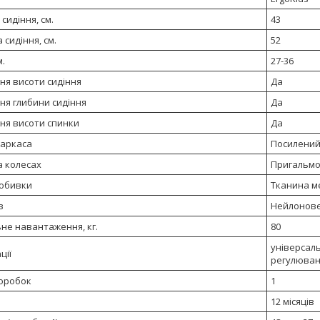
сидіння, см.
43
 сидіння, см.
52
м.
27-36
ня висоти сидіння
Да
ня глибини сидіння
Да
ня висоти спинки
Да
каркаса
Посилений
а колесах
Пригальмо
обивки
Тканина м
в
Нейлонове
не навантаження, кг.
80
універсаль
ції
регулюван
коробок
1
12 місяців