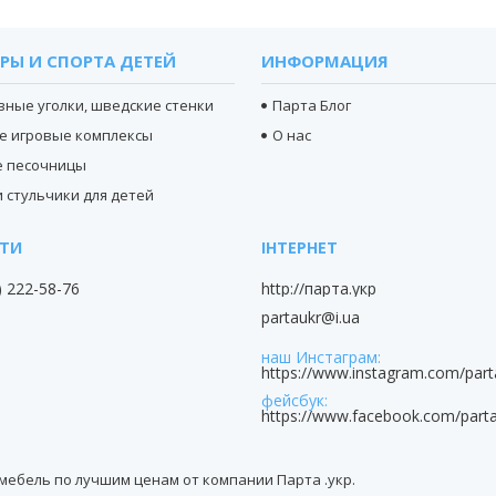
РЫ И СПОРТА ДЕТЕЙ
ИНФОРМАЦИЯ
вные уголки, шведские стенки
Парта Блог
е игровые комплексы
О нас
е песочницы
 стульчики для детей
) 222-58-76
http://парта.укр
partaukr@i.ua
наш Инстаграм
https://www.instagram.com/part
фейсбук
https://www.facebook.com/parta
я мебель по лучшим ценам от компании Парта .укр.