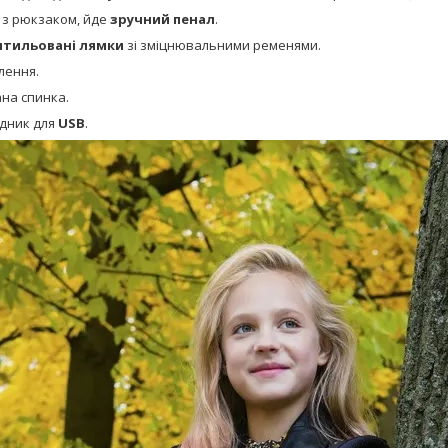
 з рюкзаком, йде
зручний пенал
.
нтильовані лямки
зі зміцнювальними ременями.
лення.
на спинка.
ідник для
USB
.