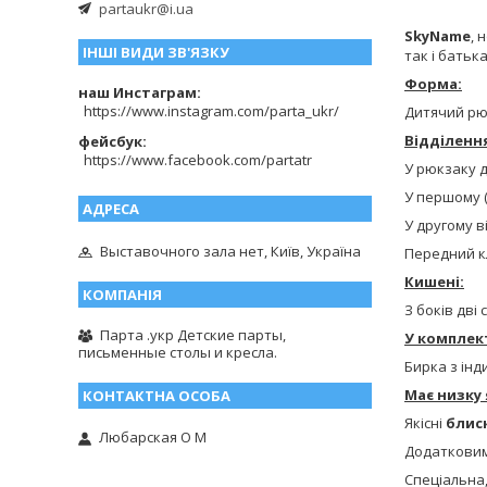
partaukr@i.ua
SkyName
, 
ІНШІ ВИДИ ЗВ'ЯЗКУ
так і батьк
Форма:
наш Инстаграм
https://www.instagram.com/parta_ukr/
Дитячий рюк
Відділенн
фейсбук
https://www.facebook.com/partatr
У рюкзаку д
У першому (
У другому в
Выставочного зала нет, Київ, Україна
Передний к
Кишені:
З боків дві 
Парта .укр Детские парты,
У комплект
письменные столы и кресла.
Бирка з ін
Має низку 
Якісні
блис
Любарская О М
Додаткови
Спеціальна