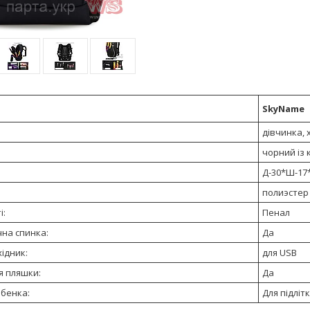
SkyName
дівчинка, 
чорний із
Д-30*Ш-17
:
полиэстер
і:
Пенал
на спинка:
Да
ідник:
для USB
я пляшки:
Да
ебенка:
Для підлітк