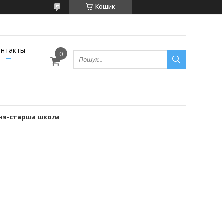
Кошик
онтакты
дня-старша школа