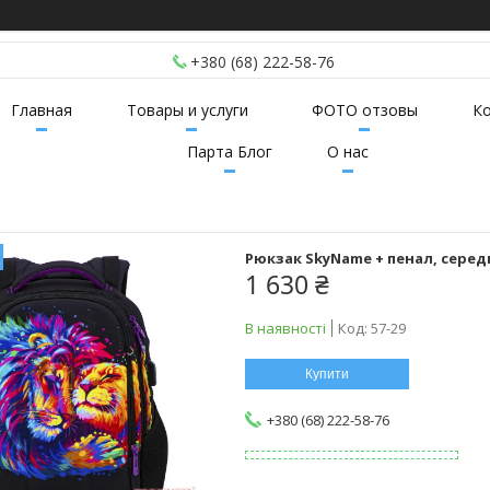
+380 (68) 222-58-76
Главная
Товары и услуги
ФОТО отзовы
К
Парта Блог
О нас
Рюкзак SkyName + пенал, сере
1 630 ₴
В наявності
Код:
57-29
Купити
+380 (68) 222-58-76