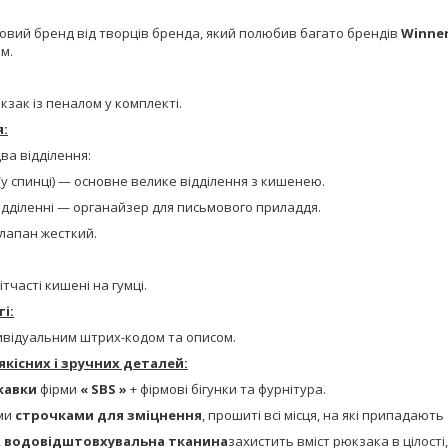
новий бренд від творців бренда, який полюбив багато брендів
Winne
ам.
зак із пеналом у комплекті.
я:
ва відділення:
у спинці) — основне велике відділення з кишенею.
ідділенні — органайзер для письмового приладдя.
лапан жесткий.
сітчасті кишені на гумці.
і:
дивідуальним штрих-кодом та описом.
якісних і зручних деталей:
кавки
фірми
« SBS »
+ фірмові бігунки та фурнітура.
ми
строчками для зміцнення
, прошиті всі місця, на які припадают
,
водовідштовхувальна тканина
захистить вміст рюкзака в цілості,