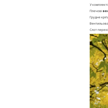
У комплекті
Плечові
ве
Грудне кріп
Вентильова
Слот перех