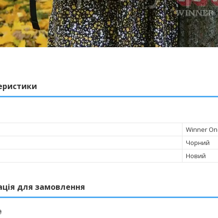
еристики
Winner On
Чорний
Новий
ація для замовлення
₴