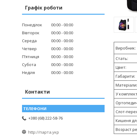
Графік роботи
Понеділок
00:00
00:00
Вівторок
00:00
00:00
Середа
00:00
00:00
Виробник:
Четвер
00:00
00:00
Пʼятниця
00:00
00:00
Стать:
Субота
00:00
00:00
Цвет:
Неділя
00:00
00:00
Габарити:
Матеріали
Контакти
У комплект
Ортопедич
Слот-перех
+380 (68) 222-58-76
Кишеня дл
Возраст р
http://парта.укр