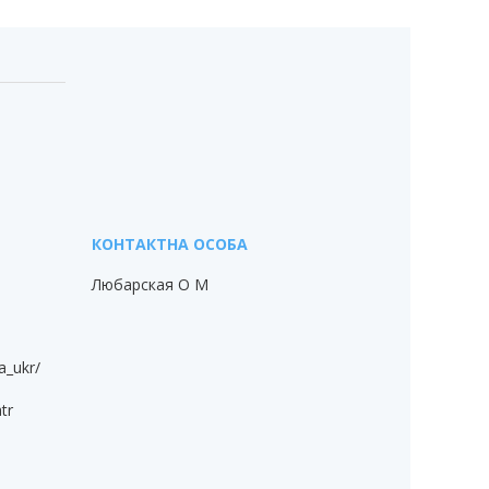
Любарская О М
a_ukr/
tr