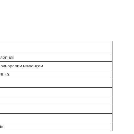
хлопчик
 кольоровим малюнком
*В-40
ів