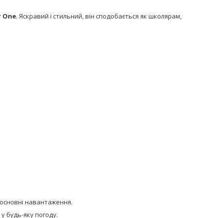
r One
. Яскравий і стильний, він сподобається як школярам,
ь основні навантаження.
 у будь-яку погоду.