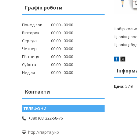
Графік роботи
Понеділок
00:00
00:00
Набір кольо
Вівторок
00:00
00:00
Ці олівці з
Середа
00:00
00:00
Ці олівці б
Четвер
00:00
00:00
Пʼятниця
00:00
00:00
Субота
00:00
00:00
Інформ
Неділя
00:00
00:00
Ціна:
57 ₴
Контакти
+380 (68) 222-58-76
http://парта.укр