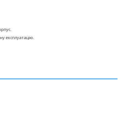
орпус.
вну експлуатацію.