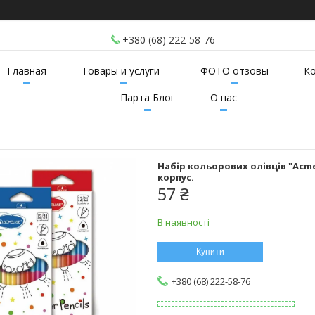
+380 (68) 222-58-76
Главная
Товары и услуги
ФОТО отзовы
К
Парта Блог
О нас
Набір кольорових олівців "Acme
корпус.
57 ₴
В наявності
Купити
+380 (68) 222-58-76