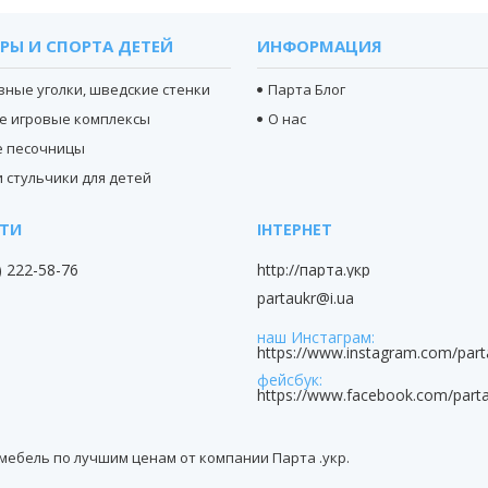
РЫ И СПОРТА ДЕТЕЙ
ИНФОРМАЦИЯ
вные уголки, шведские стенки
Парта Блог
е игровые комплексы
О нас
е песочницы
 стульчики для детей
) 222-58-76
http://парта.укр
partaukr@i.ua
наш Инстаграм
https://www.instagram.com/part
фейсбук
https://www.facebook.com/parta
я мебель по лучшим ценам от компании Парта .укр.