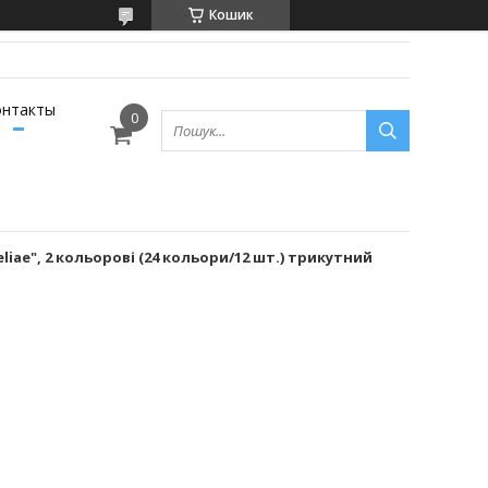
Кошик
онтакты
liae", 2 кольорові (24 кольори/12 шт.) трикутний