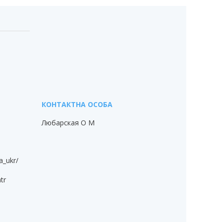
Любарская О М
a_ukr/
tr