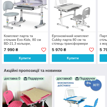
Комплект парта та
Ергономічний комплект
Парт
стільчик Evo-Kids, 80 см
Cubby парта 80 см та
стіл
BD-21,3 кольори,
стілець-трансформери
з жо
регулювання глибини
Botero,, лампа та
коль
7 990
5 970
5 7
₴
₴
підставка
Купити
Купити
Акційні пропозиції та новинки
доставка 0
Подарунок
доставка0
Подарунок