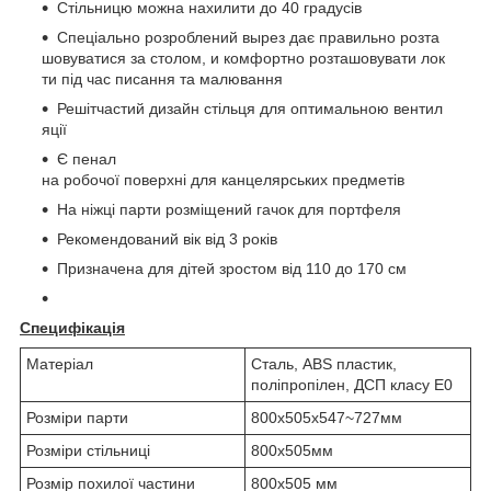
Стільницю можна нахилити до 40 градусів
Спеціально розроблений вырез дає правильно розта
шовуватися за столом, и комфортно розташовувати лок
ти під час писання та малювання
Решітчастий дизайн стільця для оптимальною вентил
яції
Є пенал
на робочої поверхні для канцелярських предметів
На ніжці парти розміщений гачок для портфеля
Рекомендований вік від 3 років
Призначена для дітей зростом від 110 до 170 см
Специфікація
Матеріал
Сталь, ABS пластик,
поліпропілен, ДСП класу E0
Розміри парти
800x505x547~727мм
Розміри стільниці
800х505мм
Розмір похилої частини
800x505 мм