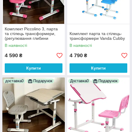
Комплект Piccolino 3, парта
та стілець трансформери,
Комплект парта та стілець-
(регулювання глибини
трансформери Vanda Cubby
стільця) рожевий
В наявності
В наявності
4 590
4 790
₴
₴
Купити
Купити
доставка0
Подарунок
Доставка0
Подарунок