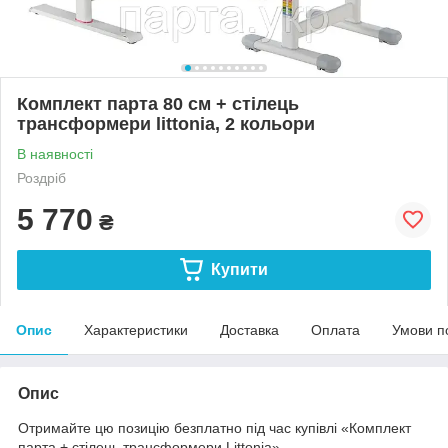
Комплект парта 80 см + стілець
трансформери littonia, 2 кольори
В наявності
Роздріб
5 770
₴
Купити
Опис
Характеристики
Доставка
Оплата
Умови п
Опис
Отримайте цю позицію безплатно під час купівлі «Комплект
парта + стілець трансформери Littonia»