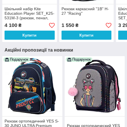
Шкільний набір Kite
Рюкзак каркасний "1В" H-
Шкіл
Education Player SET_K25-
27 "Racing"
Educ
531M-3 (рюкзак, пенал,
SET
сумка)
пена
4 100
1 550
3 2
₴
₴
Купити
Купити
Акційні пропозиції та новинки
Подарунок
Подарунок
Рюкзак ортопедичний YES S-
30 JUNO ULTRA Premium
Рюкзак ортопедический YES