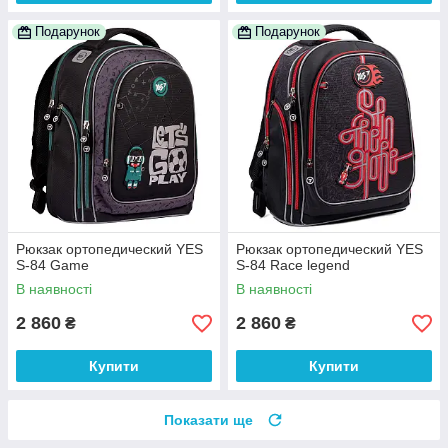
Подарунок
Подарунок
Рюкзак ортопедический YES
Рюкзак ортопедический YES
S-84 Game
S-84 Race legend
В наявності
В наявності
2 860
2 860
₴
₴
Купити
Купити
Показати ще