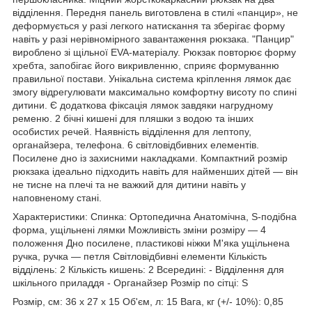
відділення. Передня панель виготовлена в стилі «панцир», не
деформується у разі легкого натискання та зберігає форму
навіть у разі нерівномірного завантаження рюкзака. "Панцир"
вироблено зі щільної EVA-матеріалу. Рюкзак повторює форму
хребта, запобігає його викривленню, сприяє формуванню
правильної постави. Унікальна система кріплення лямок дає
змогу відрегулювати максимально комфортну висоту по спині
дитини. Є додаткова фіксація лямок завдяки нагрудному
ременю. 2 бічні кишені для пляшки з водою та інших
особистих речей. Наявність відділення для лептопу,
органайзера, телефона. 6 світловідбивних елементів.
Посилене дно із захисними накладками. Компактний розмір
рюкзака ідеально підходить навіть для найменших дітей — він
не тисне на плечі та не важкий для дитини навіть у
наповненому стані.
Характеристики: Спинка: Ортопедична Анатомічна, S-подібна
форма, ущільнені лямки Можливість зміни розміру — 4
положення Дно посилене, пластикові ніжки М'яка ущільнена
ручка, ручка — петля Світловідбивні елементи Кількість
відділень: 2 Кількість кишень: 2 Всередині: - Відділення для
шкільного приладдя - Органайзер Розмір по сітці: S
Розмір, см: 36 х 27 х 15 Об'єм, л: 15 Вага, кг (+/- 10%): 0,85