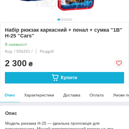
Набір рюкзак каркасний + пенал + сумка "1В"
H-25 "Cars"
В наявності
Код: / 556201 /
Роздріб
2 300
₴
Купити
Опис
Характеристики
Доставка
Оплата
Умови п
Опис
Модель рюкзака H-25 — ідеальна пропозиція для
першокласника. Міцний жорсткокаркасний рюкзак на два