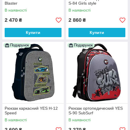
Blaster
S-84 Girls style
В наявності
В наявності
2 470
2 860
₴
₴
Купити
Купити
Подарунок
Подарунок
Рюкзак каркасний YES H-12
Рюкзак ортопедический YES
Speed
S-90 SubSurf
В наявності
В наявності
2 600
3 270
₴
₴