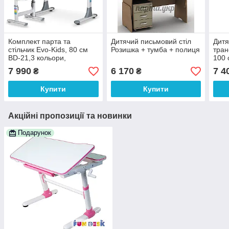
Комплект парта та
Дитячий письмовий стіл
Дитя
стільчик Evo-Kids, 80 см
Розишка + тумба + полиця
тран
BD-21,3 кольори,
100 
регулювання глибини
7 990
6 170
7 4
₴
₴
Купити
Купити
Акційні пропозиції та новинки
Подарунок