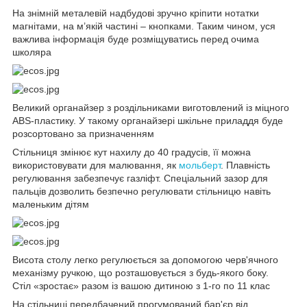
На знімній металевій надбудові зручно кріпити нотатки
магнітами, на м’якій частині – кнопками. Таким чином, уся
важлива інформація буде розміщуватись перед очима
школяра
Великий органайзер з роздільниками виготовлений із міцного
ABS-пластику. У такому органайзері шкільне приладдя буде
розсортовано за призначенням
Стільниця змінює кут нахилу до 40 градусів, її можна
використовувати для малювання, як
мольберт
. Плавність
регулювання забезпечує газліфт. Спеціальний зазор для
пальців дозволить безпечно регулювати стільницю навіть
маленьким дітям
Висота столу легко регулюється за допомогою черв'ячного
механізму ручкою, що розташовується з будь-якого боку.
Стіл «зростає» разом із вашою дитиною з 1-го по 11 клас
На стільниці передбачений прогумований бар'єр від