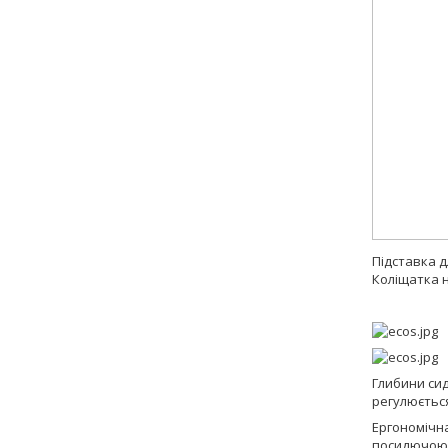
Підставка д
Коліщатка 
Глибини сид
регулюєтьс
Ергономічна
посидючою