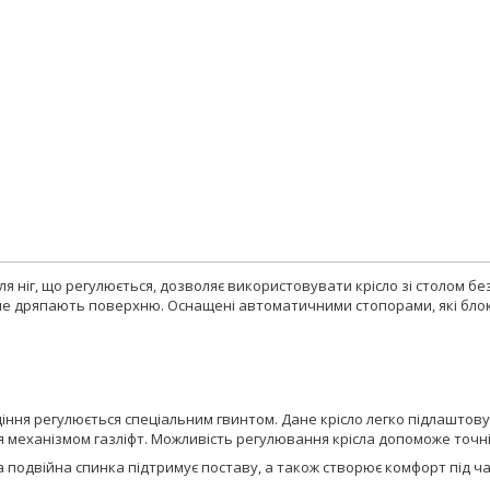
ля ніг, що регулюється, дозволяє використовувати крісло зі столом б
не дряпають поверхню. Оснащені автоматичними стопорами, які блоку
іння регулюється спеціальним гвинтом. Дане крісло легко підлаштовує
я механізмом газліфт. Можливість регулювання крісла допоможе точн
 подвійна спинка підтримує поставу, а також створює комфорт під ча
.