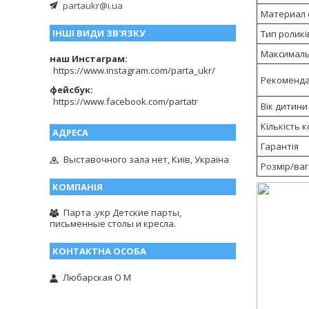
partaukr@i.ua
Материал 
ІНШІ ВИДИ ЗВ'ЯЗКУ
Тип роликі
Максималь
наш Инстаграм
https://www.instagram.com/parta_ukr/
Рекоменда
фейсбук
https://www.facebook.com/partatr
Вік дитини
Кількість 
Гарантія
Выставочного зала нет, Київ, Україна
Розмір/ваг
Парта .укр Детские парты,
письменные столы и кресла.
Любарская О М