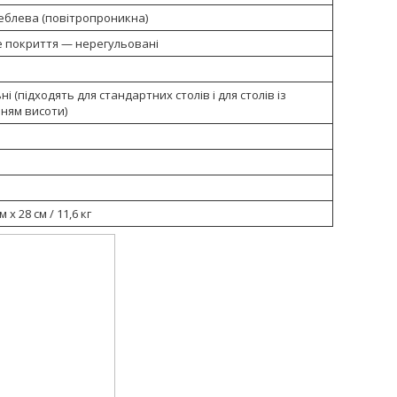
еблева (повітропроникна)
 покриття — нерегульовані
ні (підходять для стандартних столів і для столів із
ням висоти)
м х 28 см / 11,6 кг