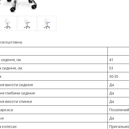
езкоштовна.
сидіння, см.
41
 сидіння, см.
53
м.
30-35
ня висоти сидіння
Да
ня глибини сидіння
Да
ня висоти спинки
Да
каркаса
Посилений
ки
Да
а колесах
Пригальмо