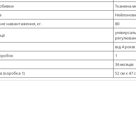
обивки
Тканина м
в
Нейлонове
не навантаження, кг.
80
універсаль
ції
регулюван
від 4 років
коробок
1
36 місяців
а (коробка 1)
52 см х 47 с