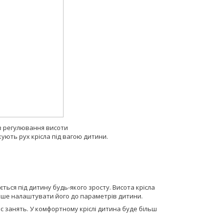
ез регулювання висоти
ють рух крісла під вагою дитини.
ться під дитину будь-якого зросту. Висота крісла
іше налаштувати його до параметрів дитини.
с занять. У комфортному кріслі дитина буде більш