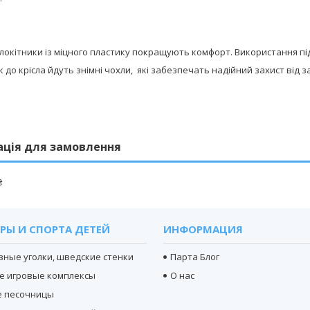
длокітники із міцного пластику покращують комфорт. Використання пі
 до крісла йдуть знімні чохли, які забезпечать надійний захист від 
ація для замовлення
₴
РЫ И СПОРТА ДЕТЕЙ
ИНФОРМАЦИЯ
вные уголки, шведские стенки
Парта Блог
е игровые комплексы
О нас
е песочницы