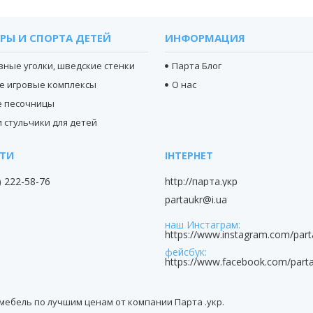
РЫ И СПОРТА ДЕТЕЙ
ИНФОРМАЦИЯ
вные уголки, шведские стенки
Парта Блог
е игровые комплексы
О нас
е песочницы
 стульчики для детей
) 222-58-76
http://парта.укр
partaukr@i.ua
наш Инстаграм
https://www.instagram.com/part
фейсбук
https://www.facebook.com/parta
я мебель по лучшим ценам от компании Парта .укр.