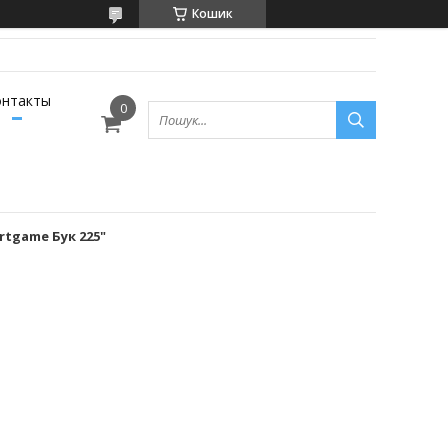
Кошик
онтакты
rtgame Бук 225"