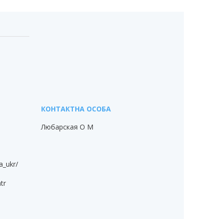
Любарская О М
a_ukr/
tr