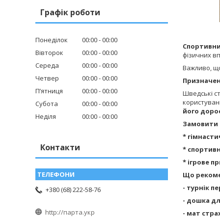
Графік роботи
Понеділок
00:00
00:00
Спортивни
Вівторок
00:00
00:00
фізичних в
Середа
00:00
00:00
Важливо, щ
Четвер
00:00
00:00
Призначен
Пʼятниця
00:00
00:00
Шведські ст
користуван
Субота
00:00
00:00
його доро
Неділя
00:00
00:00
Замовити 
* гімнасти
Контакти
* спортив
* ігрове п
Що рекоме
- турнік п
+380 (68) 222-58-76
- дошка дл
http://парта.укр
- мат стр