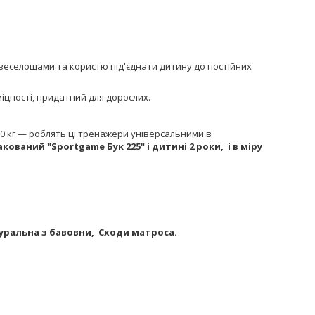
 веселощами та користю під'єднати дитину до постійних
іцності, придатний для дорослих.
130 кг — роблять ці тренажери універсальними в
кований "Sportgame Бук 225"
і дитині 2 роки, і в міру
атуральна з бавовни, Сходи матроса.