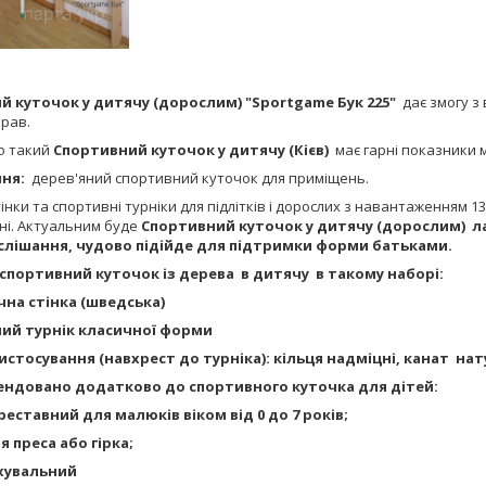
й куточок у дитячу (дорослим) "Sportgame Бук 225"
дає змогу з
прав.
о такий
Спортивний куточок у дитячу (Кієв)
має гарні показники м
ня:
дерев'яний спортивний куточок для приміщень.
інки та спортивні турніки для підлітків і дорослих з навантаженням 
ні. Актуальним буде
Спортивний куточок у дитячу (дорослим) ла
слішання, чудово підійде для підтримки форми батьками.
спортивний куточок із дерева в дитячу в такому наборі:
чна стінка (шведська)
ний турнік класичної форми
ристосування (навхрест до турніка): кільця надміцні, канат н
ндовано додатково до спортивного куточка для дітей:
ереставний для малюків віком від 0 до 7 років;
я преса або гірка;
ахувальний