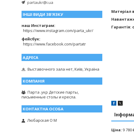
partaukr@i.ua
Матеріал в
ІНШІ ВИДИ ЗВ'ЯЗКУ
Навантажен
наш Инстаграм
Гарантія: 
https://www.instagram.com/parta_ukr/
фейсбук
https://www.facebook.com/partatr
Выставочного зала нет, Київ, Україна
Парта .укр Детские парты,
письменные столы и кресла.
Інформ
Любарская О М
Ціна:
9 780 