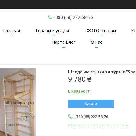
+380 (68) 222-58-76
Главная
Товары и услуги
ФОТО отзовы
К
Парта Блог
О нас
Шведська стінка та турнік "Spo
9 780 ₴
В наявності
Купити
+380 (68) 222-58-76