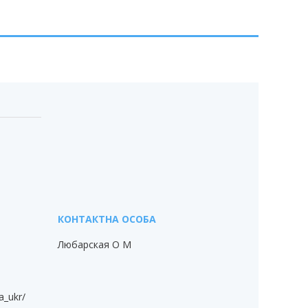
Любарская О М
a_ukr/