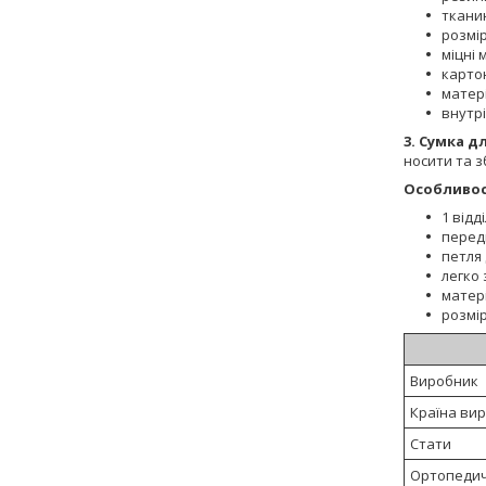
ткани
розмір
міцні 
карто
матері
внутр
3. Сумка д
носити та з
Особливос
1 відд
перед
петля 
легко 
матері
розмір
Виробник
Країна ви
Стати
Ортопедич