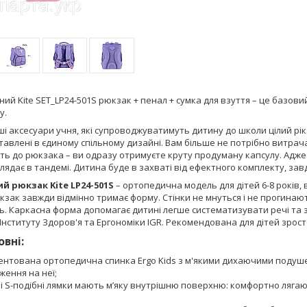
ний Kite SET_LP24-501S рюкзак + пенал + сумка для взуття – це базов
y.
і аксесуари учня, які супроводжуватимуть дитину до школи цілий рік
авлені в єдиному спільному дизайні. Вам більше не потрібно витрача
ь до рюкзака – ви одразу отримуєте круту продуману капсулу. Адже 
лядає в тандемі. Дитина буде в захваті від ефектного комплекту, за
ий рюкзак Kite LP24-501S
– ортопедична модель для дітей 6-8 років, 
кзак завжди відмінно тримає форму. Стінки не мнуться і не прогинаю
. Каркасна форма допомагає дитині легше систематизувати речі та 
Інституту Здоров'я та Ергономіки IGR. Рекомендована для дітей зросто
овні:
ентована ортопедична спинка Ergo Kids з м'якими дихаючими подуш
ення на неї;
і S-подібні лямки мають м’яку внутрішню поверхню: комфортно лягаю