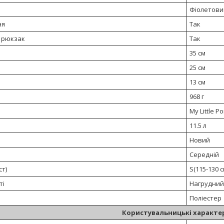
Фіолетови
ня
Так
 рюкзак
Так
35 см
25 см
13 см
968 г
My Little P
11.5 л
Новий
Середній
ст)
S(115-130 с
ті
Нагрудний 
Поліестер
Користувальницькі характе