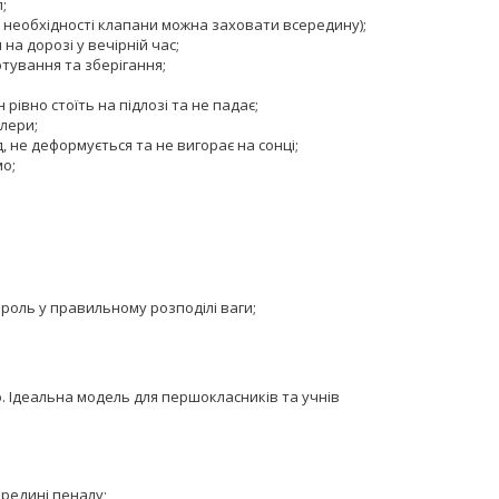
;
а необхідності клапани можна заховати всередину);
на дорозі у вечірній час;
тування та зберігання;
рівно стоїть на підлозі та не падає;
ллери;
, не деформується та не вигорає на сонці;
мо;
 роль у правильному розподілі ваги;
 Ідеальна модель для першокласників та учнів
ередині пеналу;