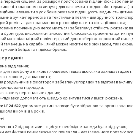
на передня кишеня, за розміром пристосована під ланчбокс або пенал
і кишені з клапаном на липучці для пляшечки з водою або термоса (з
відбивні елементи з усіх боків рюкзака підвищують видимість дитини 
омічна ручка-переноска та текстильна петля – для зручного транспор
ний ремінь – для правильного розподілу ваги та фіксації рюкзака;
оване посилене дно легко миється і забезпечує стійкість рюкзака: він 
а фурнітура: високоякісні зносостійкі блискавки, приємні на дотик пу
ий матеріал: міцний поліестер, який довго зберігає первинний вигляд
й гаманець на карабіні, який можна носити як з рюкзаком, так і окре
 гумовий бейдж та підвіска-брелок.
середині:
вне відділення;
я для телефону з м'якою плюшевою підкладкою, яка захищає гаджет;
я з плюшем для планшета;
а роздільників з фіксатором забезпечує порядок та відіграє важливу
 брендована підкладка;
для запису персональних даних;
и-підказки допомагають швидко орієнтуватися у вмісті рюкзака.
te LP24-622
допоможе дитині завжди бути зібраною та організованою.
школи віком від 6 років.
ті:
ілення з 2 відворотами – щоб усе необхідне завжди було під рукою;
и для фіксації канцелярського приладдя – для ідеального порядку вс