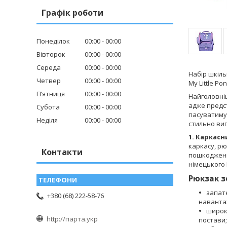
Графік роботи
Понеділок
00:00
00:00
Вівторок
00:00
00:00
Середа
00:00
00:00
Набір шкіль
Четвер
00:00
00:00
My Little Pon
Пʼятниця
00:00
00:00
Найголовніш
адже предст
Субота
00:00
00:00
пасуватимут
Неділя
00:00
00:00
стильно виг
1. Каркасн
каркасу, рю
Контакти
пошкоджень
німецького 
Рюкзак з
запат
+380 (68) 222-58-76
навантаж
широк
http://парта.укр
постави;