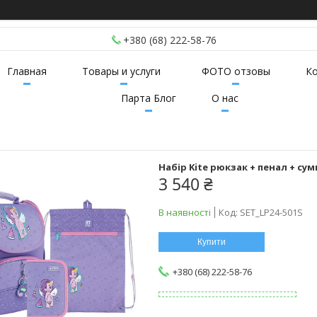
+380 (68) 222-58-76
Главная
Товары и услуги
ФОТО отзовы
К
Парта Блог
О нас
Набір Kite рюкзак + пенал + сум
3 540 ₴
В наявності
Код:
SET_LP24-501S
Купити
+380 (68) 222-58-76