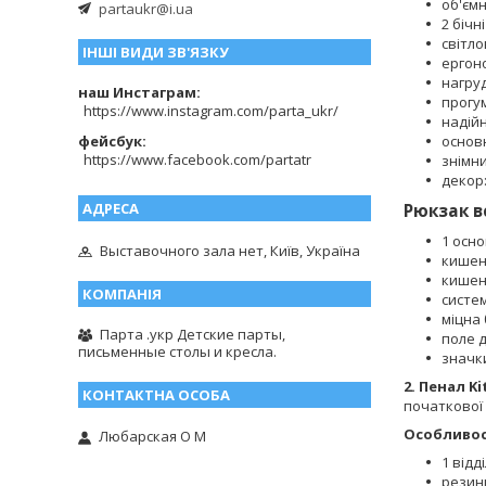
об'єм
partaukr@i.ua
2 бічн
світло
ІНШІ ВИДИ ЗВ'ЯЗКУ
ергон
нагруд
наш Инстаграм
прогум
https://www.instagram.com/parta_ukr/
надійн
фейсбук
основн
https://www.facebook.com/partatr
знімни
декор:
Рюкзак в
1 осно
Выставочного зала нет, Київ, Україна
кишен
кишен
систем
міцна
Парта .укр Детские парты,
поле 
письменные столы и кресла.
значк
2. Пенал Ki
початкової 
Особливос
Любарская О М
1 відд
резинк