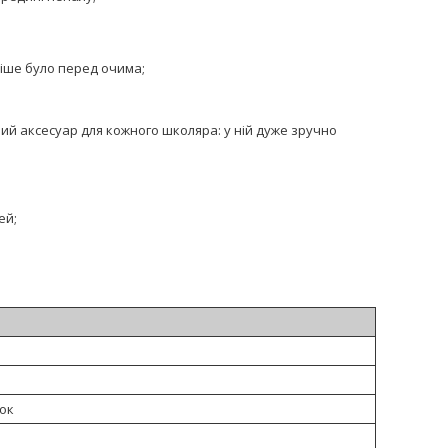
іше було перед очима;
ий аксесуар для кожного школяра: у ній дуже зручно
ей;
ток