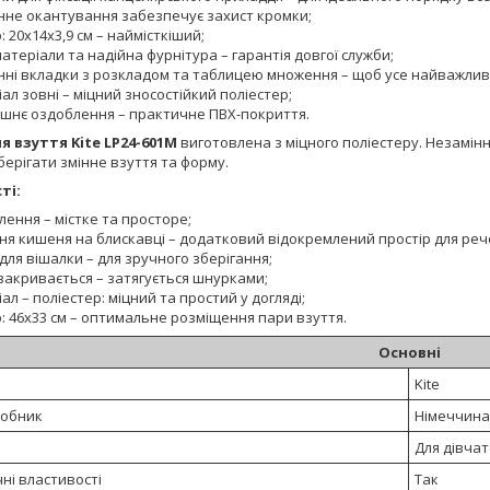
нне окантування забезпечує захист кромки;
: 20x14x3,9 см – наймісткіший;
матеріали та надійна фурнітура – гарантія довгої служби;
нні вкладки з розкладом та таблицею множення – щоб усе найважлив
ал зовні – міцний зносостійкий поліестер;
ішнє оздоблення – практичне ПВХ-покриття.
ля взуття Kite LP24-601M
виготовлена з міцного поліестеру. Незамінн
берігати змінне взуття та форму.
ті:
ілення – містке та просторе;
ня кишеня на блискавці – додатковий відокремлений простір для реч
для вішалки – для зручного зберігання;
закривається – затягується шнурками;
ал – поліестер: міцний та простий у догляді;
: 46x33 см – оптимальне розміщення пари взуття.
Основні
Kite
робник
Німеччина
Для дівча
ні властивості
Так