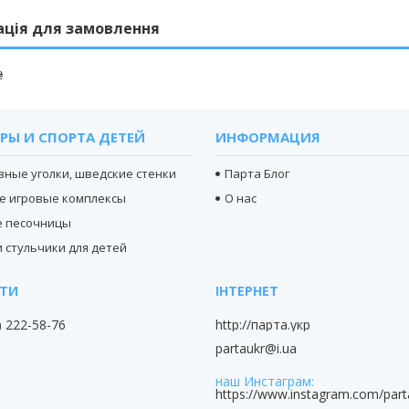
ація для замовлення
₴
РЫ И СПОРТА ДЕТЕЙ
ИНФОРМАЦИЯ
вные уголки, шведские стенки
Парта Блог
е игровые комплексы
О нас
е песочницы
 стульчики для детей
) 222-58-76
http://парта.укр
partaukr@i.ua
наш Инстаграм
https://www.instagram.com/part