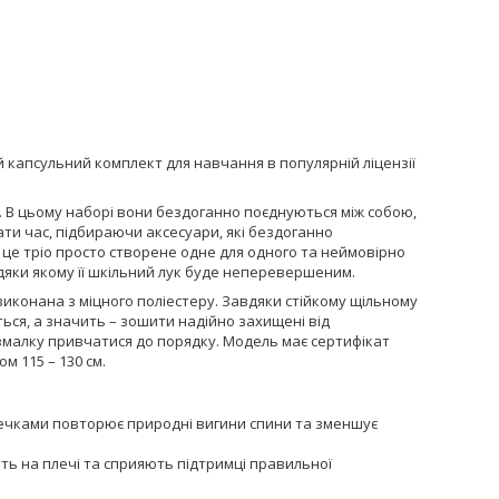
ий капсульний комплект для навчання в популярній ліцензії
. В цьому наборі вони бездоганно поєднуються між собою,
ти час, підбираючи аксесуари, які бездоганно
це тріо просто створене одне для одного та неймовірно
вдяки якому її шкільний лук буде неперевершеним.
виконана з міцного поліестеру. Завдяки стійкому щільному
ться, а значить – зошити надійно захищені від
змалку привчатися до порядку. Модель має сертифікат
м 115 – 130 см.
ечками повторює природні вигини спини та зменшує
ть на плечі та сприяють підтримці правильної