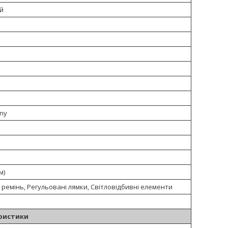
й
ony
м)
ремінь, Регульовані лямки, Світловідбивні елементи
ристики