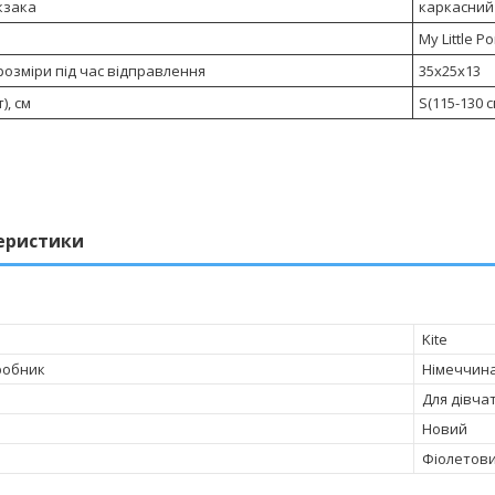
кзака
каркасний
My Little P
розміри під час відправлення
35х25х13
), см
S(115-130 с
еристики
Kite
робник
Німеччин
Для дівча
Новий
Фіолетов