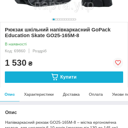
Рюкзак шкільний напівкаркасний GoPack
Education Skate GO25-165M-8
В наявності
Код: 69860
Роздріб
1 530
₴
Купити
Опис
Характеристики
Доставка
Оплата
Умови п
Опис
Напівкаркасний рюкзак GO25-165M-8 – містка ергономічна
модель для школярів 6-10 років (зростом від 130 до 145 см).