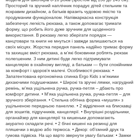
Просторий та зручний наплічник порадує дітей стильним та
яскравим дизайном, а батьків вразить чудовою якістю та
продуманим функціоналом. Напівкаркасна конструкція
забезпечує легкість рюкзака, а також допомагає тримати
форму, що робить його дуже зручним для щоденного
використання. В рюкзаку легко зберігати порядок —
канцтовари та книги не мнуться і завжди залишаються на
своїх місцях. Жорстка передня панель надійно тримає форму
та захищає вміст рюкзака, а м’які боковинки роблять рюкзак
полегшеним. З ним дитині буде легко підтримувати
канцелярію в охайному вигляді, а батькам — бути спокійними
за комфорт і здоров’я малечі. Особливості рюкзака: •
Запатентована ергономічна спинка Ergo Kids з м'якими
дихаючими подушечками. • Широкі та зручні лямки, нагрудний
ремінь, м'яка ущільнена ручка, ручка-петля – дбають про
комфорт дитини. • М'яка ущільнена ручка, ручка-петля – для
зручного зберігання. • Стильна обтічна форма «мушля» з
ущільненою передньою панеллю. • 2 відділення на блискавці
для зошитів, підручників, канцелярії. • Внутрішні роздільники,
органайзер для канцелярії та кишеньки допомагають
акуратно складати речі. • 2 бічні кишені на резинці для
пляшечки з водою або термоса. • Декор: об'ємний друк та
гумова підвіска. На що варто звернути увагу батькам: • Замки