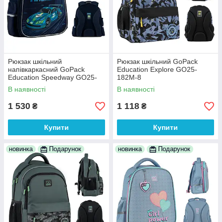
Рюкзак шкільний
Рюкзак шкільний GoPack
напівкаркасний GoPack
Education Explore GO25-
Education Speedway GO25-
182M-8
165S-4
В наявності
В наявності
1 530
1 118
₴
₴
Купити
Купити
новинка
Подарунок
новинка
Подарунок