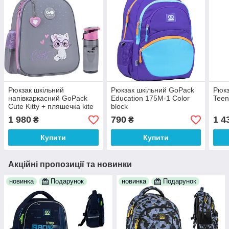
Рюкзак шкільний
Рюкзак шкільний GoPack
Рюкз
напівкаркасний GoPack
Education 175M-1 Color
Tee
Cute Kitty + пляшечка kite
block
1 980
790
1 4
₴
₴
Купити
Купити
Акційні пропозиції та новинки
новинка
Подарунок
новинка
Подарунок