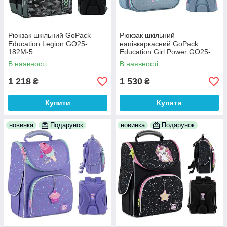
Рюкзак шкільний GoPack
Рюкзак шкільний
Education Legion GO25-
напівкаркасний GoPack
182M-5
Education Girl Power GO25-
165M-1
В наявності
В наявності
1 218
1 530
₴
₴
Купити
Купити
новинка
Подарунок
новинка
Подарунок