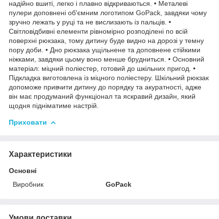
надійно вшиті, легко і плавно відкриваються. • Металеві
пулери доповнені об'ємним логотипом GoPack, завдяки чому
зручно лежать у руці та не вислизають із пальців. •
Світловідбивні елементи рівномірно розподілені по всій
поверхні рюкзака, тому дитину буде видно на дорозі у темну
пору доби. • Дно рюкзака ущільнене та доповнене стійкими
ніжками, завдяки цьому воно менше брудниться. • Основний
матеріал: міцний поліестер, готовий до шкільних пригод. •
Підкладка виготовлена із міцного поліестеру. Шкільний рюкзак
допоможе привчити дитину до порядку та акуратності, адже
він має продуманий функціонал та яскравий дизайн, який
щодня підніматиме настрій.
Приховати
Характеристики
Основні
Виробник
GoPack
Умови доставки