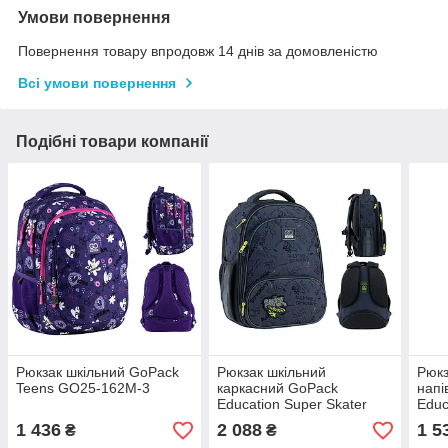
Умови повернення
Повернення товару впродовж 14 днів за домовленістю
Всі умови повернення
Подібні товари компанії
Рюкзак шкільний GoPack
Рюкзак шкільний
Рюкз
Teens GO25-162M-3
каркасний GoPack
напі
Education Super Skater
Educ
GO25-597M-4
165
1 436
2 088
1 5
₴
₴