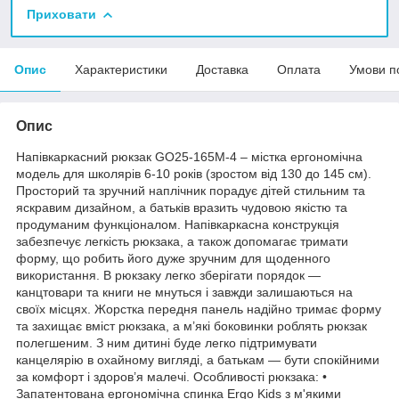
Приховати
Опис
Характеристики
Доставка
Оплата
Умови п
Опис
Напівкаркасний рюкзак GO25-165M-4 – містка ергономічна
модель для школярів 6-10 років (зростом від 130 до 145 см).
Просторий та зручний наплічник порадує дітей стильним та
яскравим дизайном, а батьків вразить чудовою якістю та
продуманим функціоналом. Напівкаркасна конструкція
забезпечує легкість рюкзака, а також допомагає тримати
форму, що робить його дуже зручним для щоденного
використання. В рюкзаку легко зберігати порядок —
канцтовари та книги не мнуться і завжди залишаються на
своїх місцях. Жорстка передня панель надійно тримає форму
та захищає вміст рюкзака, а м’які боковинки роблять рюкзак
полегшеним. З ним дитині буде легко підтримувати
канцелярію в охайному вигляді, а батькам — бути спокійними
за комфорт і здоров’я малечі. Особливості рюкзака: •
Запатентована ергономічна спинка Ergo Kids з м'якими