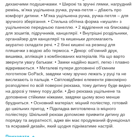
дихаючими подушечками. • Широкі та зручні лямки, нагрудний
ремінь, м'яка ущільнена ручка, ручка-петля – дбають про
комфорт дитини. • М'яка ущільнена ручка, ручка-петля – для
зручного зберігання. • Стильна обтічна форма «мушля» з
ущільненою передньою панеллю. • 2 відділення на блискавці
для зошитів, підручників, канцелярії. • Внутрішні роздільники,
органайзер для канцелярії та кишеньки допомагають
акуратно складати речі. • 2 бічні кишені на резинці для
пляшечки з водою або термоса. • Декор: об'ємний друк,
вишивка, аплікація з комбінованих матеріалів. На що варто
звернути увагу батькам: • Замки надійно вшиті, легко і плавно
відкриваються. • Металеві пулери доповнені об'ємним
логотипом GoPack, завдяки чому зручно лежать у руці та не
вислизають із пальців. • Світловідбивні елементи рівномірно
розподілені по всій поверхні рюкзака, тому дитину буде видно
на дорозі у темну пору доби. • Дно рюкзака ущільнене та
доповнене стійкими ніжками, завдяки цьому воно менше
брудниться. • Основний матеріал: міцний поліестер, готовий
до шкільних пригод. • Підкладка виготовлена із міцного
поліестеру. Шкільний рюкзак допоможе привчити дитину до
порядку та акуратності, адже він має продуманий функціонал
та яскравий дизайн, який щодня підніматиме настрій.
Приховати