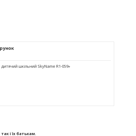
рунок
 дитячий шкільний SkyName R1-059»
так і їх батькам.