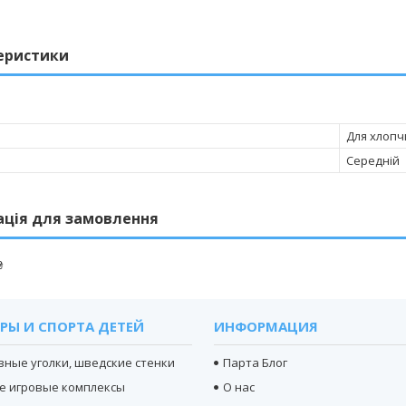
еристики
Для хлопч
Середній
ація для замовлення
₴
РЫ И СПОРТА ДЕТЕЙ
ИНФОРМАЦИЯ
вные уголки, шведские стенки
Парта Блог
е игровые комплексы
О нас