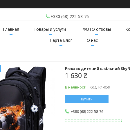
+380 (68) 222-58-76
Главная
Товары и услуги
ФОТО отзовы
К
Парта Блог
О нас
Рюкзак дитячий шкільний SkyN
1 630 ₴
В наявності
Код:
R1-059
Купити
+380 (68) 222-58-76