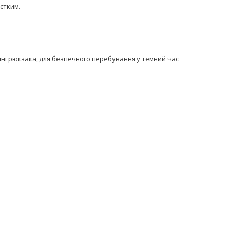
рстким.
тині рюкзака, для безпечного перебування у темний час