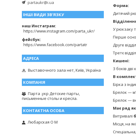
partaukr@i.ua
Форма:
Дитячий рю
ІНШІ ВИДИ ЗВ'ЯЗКУ
Відділенн
наш Инстаграм
У рюкзаку т
https://www.instagram.com/parta_ukr/
Перше основ
фейсбук
https://www.facebook.com/partatr
Друге відді
Третє відд
Кишені:
З боків дві 
Выставочного зала нет, Київ, Україна
В комплект
Бірка з інд
Брелок — м'
Парта .укр Детские парты,
письменные столы и кресла.
Брелок — в
Має ряд як
Витривалі
Любарская О М
Місця, на я
Спеціальна