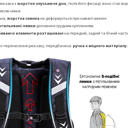
рюкзака є
жорстке опускаюче дно,
після його фіксації, воно стає жо
икові ніжки.
ана,
жорстка спинка
не деформується при навантаженні.
нтильовані лямки
доповнені грудним кріпленням.
биваючі елементи розташовані
на передній, задній та бічній час
го перенесення рюкзаку, передбачена
ручка з міцного матеріалу.