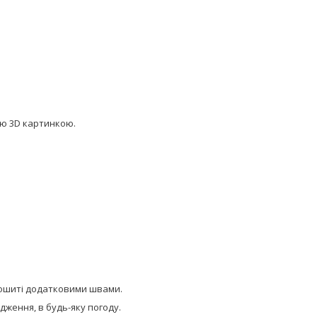
ою 3D картинкою.
прошиті додатковими швами.
ження, в будь-яку погоду.