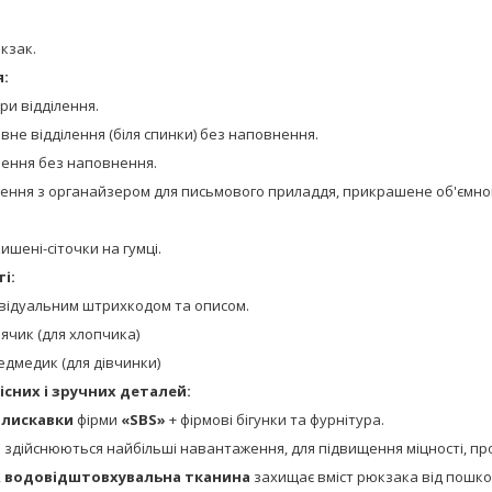
кзак.
я:
ри відділення.
не відділення (біля спинки) без наповнення.
лення без наповнення.
ілення з органайзером для письмового приладдя, прикрашене об'ємн
кишені-сіточки на гумці.
і:
ивідуальним штрихкодом та описом.
ячик (для хлопчика)
едмедик (для дівчинки)
існих і зручних деталей:
блискавки
фірми
«
SBS
»
+ фірмові бігунки та фурнітура.
кі здійснюються найбільші навантаження, для підвищення міцності, 
,
водовідштовхувальна тканина
захищає вміст рюкзака від пошкод