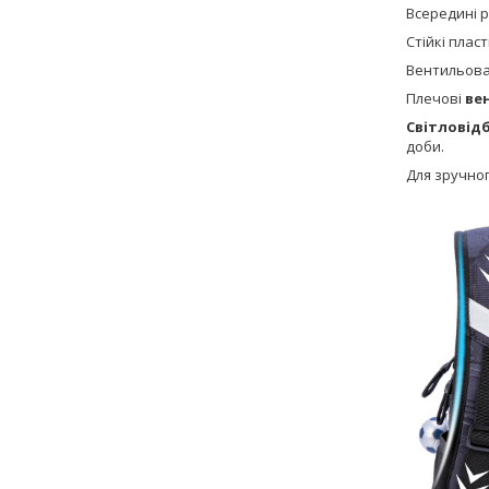
Всередині 
Стійкі пласт
Вентильов
Плечові
ве
Світловід
доби.
Для зручно