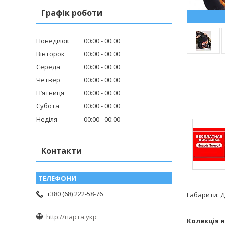
Графік роботи
Понеділок
00:00
00:00
Вівторок
00:00
00:00
Середа
00:00
00:00
Четвер
00:00
00:00
Пʼятниця
00:00
00:00
Субота
00:00
00:00
Неділя
00:00
00:00
Контакти
+380 (68) 222-58-76
Габарити: Д
http://парта.укр
Колекція я