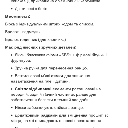
блискавці, прикрашена об'ємною 3D картинкою.
Дві кишені з боків.
В комплекті:
Бірка з індивідуальним штрих кодом та описом.
Брелок - ведмедик.
Брелок-годинник (для хлопчика)
Має ряд якісних і зручних деталей:
Якісні блискавки фірми «SBS» + фірмові бігунки і
фурнітура.
Зручна ручка для перенесення ранцю.
Вентильовані м'які
лямки
для зниження
навантаження на плечі дитини.
Світловідбиваючі
елементи розташовані на
передній, задній і бічний частинах ранцю для
забезпечення безпеки в темний час доби.
Ніжки
забезпечують стійкість ранцю.
Додатковими
рядками для зміцнення
прошиті всі
місця, на які припадають основні навантаження.