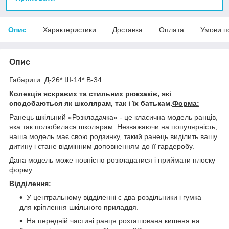
Опис
Характеристики
Доставка
Оплата
Умови п
Опис
Габарити: Д-26* Ш-14* В-34
Колекція яскравих та стильних рюкзаків, які
сподобаються як школярам, так і їх батькам.
Форма:
Ранець шкільний «Розкладачка» - це класична модель ранців,
яка так полюбилася школярам. Незважаючи на популярність,
наша модель має свою родзинку, такий ранець виділить вашу
дитину і стане відмінним доповненням до її гардеробу.
Дана модель може повністю розкладатися і приймати плоску
форму.
Відділення:
У центральному відділенні є два роздільники і гумка
для кріплення шкільного приладдя.
На передній частині ранця розташована кишеня на