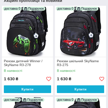
Акційні пропозиції та новинки
доставка 0
Подарунок
доставка 0
Подарунок
Рюкзак дитячий Winner /
Рюкзак шкільний SkyName
SkyName R3-278
R3-275
В наявності
В наявності
1 630
1 630
₴
₴
Купити
Купити
доставка0
Подарунок
доставка 0
Подарунок