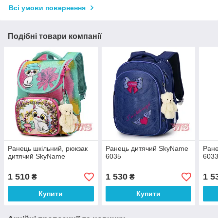
Всі умови повернення
Подібні товари компанії
Ранець шкільний, рюкзак
Ранець дитячий SkyName
Ран
дитячий SkyName
6035
603
1 510
1 530
1 5
₴
₴
Купити
Купити