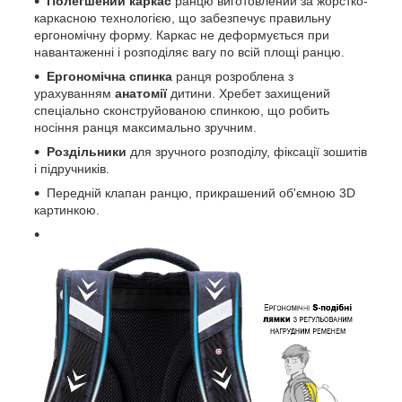
Полегшений каркас
ранцю виготовлений за жорстко-
каркасною технологією, що забезпечує правильну
ергономічну форму. Каркас не деформується при
навантаженні і розподіляє вагу по всій площі ранцю.
Ергономічна спинка
ранця розроблена з
урахуванням
анатомії
дитини. Хребет захищений
спеціально сконструйованою спинкою, що робить
носіння ранця максимально зручним.
Роздільники
для зручного розподілу, фіксації зошитів
і підручників.
Передній клапан ранцю, прикрашений об'ємною 3D
картинкою.