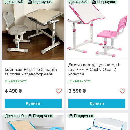
доставка0
Подарунок
Доставка0
Подарунок
Дитяча парта, що росте, зі
Комплект Piccolino 3, парта
стільчиком Cubby Olea, 2
та стілець трансформери
кольори
В наявності
В наявності
4 490
3 590
₴
₴
Купити
Купити
Доставка0
Подарунок
Подарунок