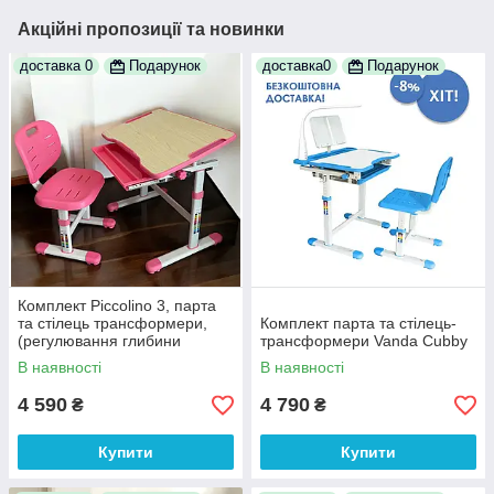
Акційні пропозиції та новинки
доставка 0
Подарунок
доставка0
Подарунок
Комплект Piccolino 3, парта
та стілець трансформери,
Комплект парта та стілець-
(регулювання глибини
трансформери Vanda Cubby
стільця) рожевий
В наявності
В наявності
4 590
4 790
₴
₴
Купити
Купити