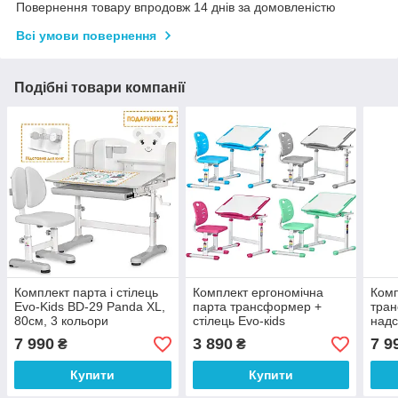
Повернення товару впродовж 14 днів за домовленістю
Всі умови повернення
Подібні товари компанії
Комплект парта і стілець
Комплект ергономічна
Комп
Evo-Kids BD-29 Panda XL,
парта трансформер +
тран
80см, 3 кольори
стілець Evo-кids
надс
Evo-
7 990
3 890
7 9
₴
₴
Купити
Купити