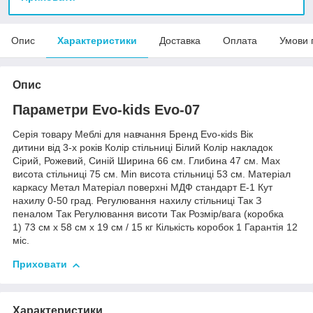
Опис
Характеристики
Доставка
Оплата
Умови 
Опис
Параметри Evo-kids Evo-07
Серія товару Меблі для навчання Бренд Evo-кids Вік
дитини від 3-х років Колір стільниці Білий Колір накладок
Сірий, Рожевий, Синій Ширина 66 см. Глибина 47 см. Max
висота стільниці 75 см. Min висота стільниці 53 см. Матеріал
каркасу Метал Матеріал поверхні МДФ стандарт Е-1 Кут
нахилу 0-50 град. Регулювання нахилу стільниці Так З
пеналом Так Регулювання висоти Так Розмір/вага (коробка
1) 73 см х 58 см х 19 см / 15 кг Кількість коробок 1 Гарантія 12
міс.
Приховати
Характеристики