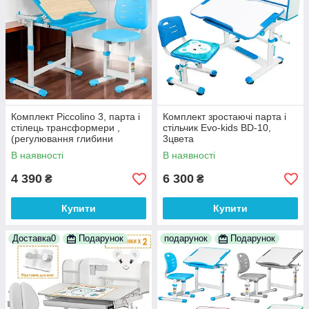
Комплект Piccolino 3, парта і
Комплект зростаючі парта і
стілець трансформери ,
стільчик Evo-kids BD-10,
(регулювання глибини
3цвета
стільця) 4 кольори
В наявності
В наявності
4 390
6 300
₴
₴
Купити
Купити
Доставка0
Подарунок
подарунок
Подарунок