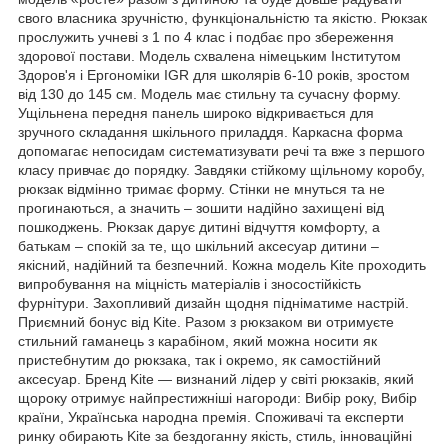
свого власника зручністю, функціональністю та якістю. Рюкзак
прослужить учневі з 1 по 4 клас і подбає про збереження
здорової постави. Модель схвалена німецьким Інститутом
Здоров'я і Ергономіки IGR для школярів 6-10 років, зростом
від 130 до 145 см. Модель має стильну та сучасну форму.
Ущільнена передня панель широко відкривається для
зручного складання шкільного приладдя. Каркасна форма
допомагає непосидам систематизувати речі та вже з першого
класу привчає до порядку. Завдяки стійкому щільному коробу,
рюкзак відмінно тримає форму. Стінки не мнуться та не
прогинаються, а значить – зошити надійно захищені від
пошкоджень. Рюкзак дарує дитині відчуття комфорту, а
батькам – спокій за те, що шкільний аксесуар дитини –
якісний, надійний та безпечний. Кожна модель Kite проходить
випробування на міцність матеріалів і зносостійкість
фурнітури. Захопливий дизайн щодня підніматиме настрій.
Приємний бонус від Kite. Разом з рюкзаком ви отримуєте
стильний гаманець з карабіном, який можна носити як
пристебнутим до рюкзака, так і окремо, як самостійний
аксесуар. Бренд Kite — визнаний лідер у світі рюкзаків, який
щороку отримує найпрестижніші нагороди: Вибір року, Вибір
країни, Українська народна премія. Споживачі та експерти
ринку обирають Kite за бездоганну якість, стиль, інноваційні