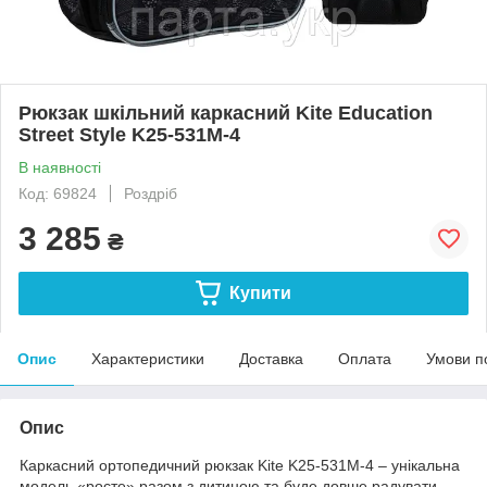
Рюкзак шкільний каркасний Kite Education
Street Style K25-531M-4
В наявності
Код: 69824
Роздріб
3 285
₴
Купити
Опис
Характеристики
Доставка
Оплата
Умови п
Опис
Каркасний ортопедичний рюкзак Kite K25-531M-4 – унікальна
модель «росте» разом з дитиною та буде довше радувати