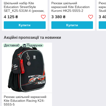
Шкільний набір Kite
Рюкзак шкільний
Рюкз
Education StreetStyle
каркасний Kite Education
карк
SET_K25-531M-4 (рюкзак,
Kuromi HK25-555S-2
Stud
пенал, сумка)
4 125
3 380
3 4
₴
₴
Купити
Купити
Акційні пропозиції та новинки
Доставка0
Подарунок
Рюкзак шкільний каркасний
Kite Education Racing K24-
555S-5