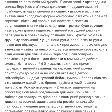
рішення та ергономічний дизайн. Рюкзак зовні: • ортопедична
спинка Ergo Kids з м'якими дихаючими подушечками, які
пом'якшують навантаження на спину; • широкі м'які лямки
анатомічної S-подібної форми комфортно лягають на плечі та
сприяють підтримці правильної постави; • система
регулювання спинки під зріст дитини – рюкзак буде зручним
навіть коли дитина підросте; • знімний нагрудний ремінь –
бере участь в правильному розподілі ваги і фіксує рюкзак в
зручному положенні; • ущільнена ручка-переноска та ручка-
петля для підвішування на гачок; • прогумоване посилене дно
з ніжками – стійке та легко очищається вологою серветкою; • 2
бічні кишені для пляшечки чи термоса; • світловідбивні
елементи з усіх боків – для безпеки в темний час доби; •
високоякісні зносостійкі блискавки, тактильно приємні
пуллери; • знімний гаманець на карабіні, який можна
пристібнути до рюкзака чи носити окремо; • декор:
світловідбивний друк, гумовий бейдж, гумовий брелок-підвіска
з металевим карабіном, брелок-підвіска з комбінованих
матеріалів. Рюкзак всередині: • 2 містких відділення на
блискавці; • система роздільників для книг і зошитів, що
забезпечує порядок та дбає про рівномірний розподіл ваги; •
кишеня на резинці, адаптована під розмір пенала або
ланчбокса; • кишеня для телефона, знімна ключниця та
органайзер для канцелярських дрібниць; • відділення з