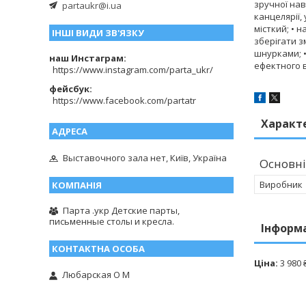
зручної нав
partaukr@i.ua
канцелярії,
місткий; • 
ІНШІ ВИДИ ЗВ'ЯЗКУ
зберігати з
шнурками; •
наш Инстаграм
ефектного в
https://www.instagram.com/parta_ukr/
фейсбук
https://www.facebook.com/partatr
Характ
Выставочного зала нет, Київ, Україна
Основні
Виробник
Парта .укр Детские парты,
письменные столы и кресла.
Інформ
Ціна:
3 980 
Любарская О М