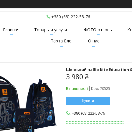
+380 (68) 222-58-76
Главная
Товары и услуги
ФОТО отзовы
К
Парта Блог
О нас
Шкільний набір Kite Education S
3 980 ₴
В наявності
Код:
70525
Купити
+380 (68) 222-58-76