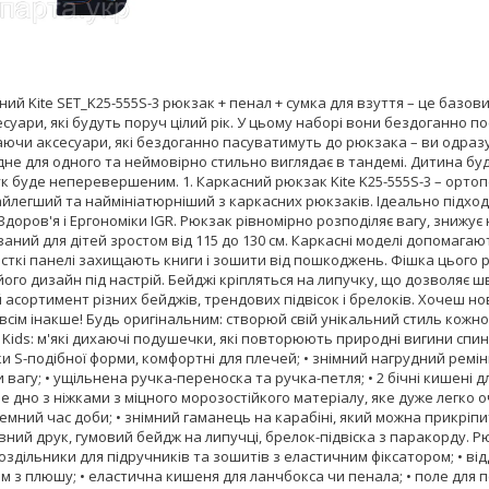
ний Kite SET_K25-555S-3 рюкзак + пенал + сумка для взуття – це базо
есуари, які будуть поруч цілий рік. У цьому наборі вони бездоганно 
аючи аксесуари, які бездоганно пасуватимуть до рюкзака – ви одраз
не для одного та неймовірно стильно виглядає в тандемі. Дитина буде
к буде неперевершеним. 1. Каркасний рюкзак Kite K25-555S-3 – ортопе
найлегший та наймініатюрніший з каркасних рюкзаків. Ідеально підх
Здоров'я і Ергономіки IGR. Рюкзак рівномірно розподіляє вагу, знижує
аний для дітей зростом від 115 до 130 см. Каркасні моделі допомаг
рсткі панелі захищають книги і зошити від пошкоджень. Фішка цього
ого дизайн під настрій. Бейджі кріпляться на липучку, що дозволяє шв
асортимент різних бейджів, трендових підвісок і брелоків. Хочеш но
всім інакше! Будь оригінальним: створюй свій унікальний стиль кожн
 Kids: м'які дихаючі подушечки, які повторюють природні вигини спи
и S-подібної форми, комфортні для плечей; • знімний нагрудний ремі
 вагу; • ущільнена ручка-переноска та ручка-петля; • 2 бічні кишені
 дно з ніжками з міцного морозостійкого матеріалу, яке дуже легко оч
емний час доби; • знімний гаманець на карабіні, який можна прикріпи
вний друк, гумовий бейдж на липучці, брелок-підвіска з паракорду. Рю
оздільники для підручників та зошитів з еластичним фіксатором; • 
 з плюшу; • еластична кишеня для ланчбокса чи пенала; • поле для п