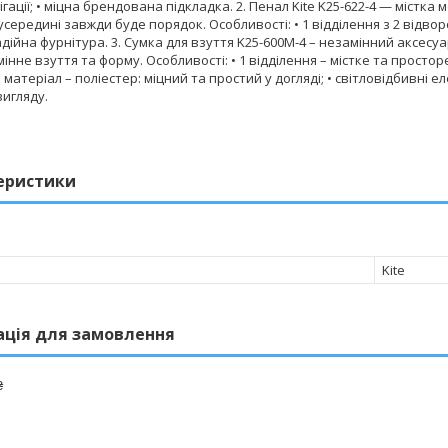
ігації; • міцна брендована підкладка. 2. Пенал Kite K25-622-4 — містк
 усередині завжди буде порядок. Особливості: • 1 відділення з 2 відвор
надійна фурнітура. 3. Сумка для взуття K25-600M-4 – незамінний аксесу
мінне взуття та форму. Особливості: • 1 відділення – містке та просторе
 матеріал – поліестер: міцний та простий у догляді; • світловідбивні 
игляду.
еристики
Kite
ація для замовлення
₴