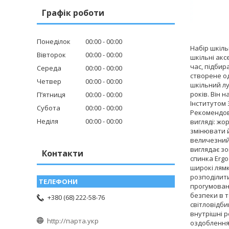
Графік роботи
Понеділок
00:00
00:00
Набір шкіль
Вівторок
00:00
00:00
шкільні акс
час, підбир
Середа
00:00
00:00
створене од
Четвер
00:00
00:00
шкільний лу
років. Він 
Пʼятниця
00:00
00:00
Інститутом 
Субота
00:00
00:00
Рекомендов
Неділя
00:00
00:00
вигляді: жо
змінювати й
величезний 
виглядає зо
Контакти
спинка Ergo
широкі лямк
розподілити
прогумоване
безпеки в т
+380 (68) 222-58-76
світловідби
внутрішні р
http://парта.укр
оздобленням