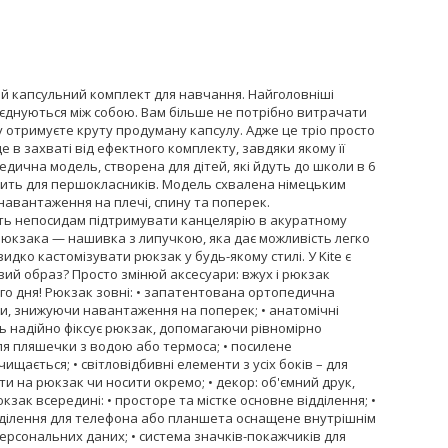
вий капсульний комплект для навчання. Найголовніші
поєднуються між собою. Вам більше не потрібно витрачати
у отримуєте круту продуману капсулу. Адже це тріо просто
 в захваті від ефектного комплекту, завдяки якому її
дична модель, створена для дітей, які йдуть до школи в 6
одить для першокласників. Модель схвалена німецьким
 навантаження на плечі, спину та поперек.
ають непосидам підтримувати канцелярію в акуратному
 рюкзака — нашивка з липучкою, яка дає можливість легко
идко кастомізувати рюкзак у будь-якому стилі. У Kite є
вий образ? Просто змінюй аксесуари: вжух і рюкзак
ого дня! Рюкзак зовні: • запатентована ортопедична
ни, знижуючи навантаження на поперек; • анатомічні
нь надійно фіксує рюкзак, допомагаючи рівномірно
 для пляшечки з водою або термоса; • посилене
ищається; • світловідбивні елементи з усіх боків – для
ти на рюкзак чи носити окремо; • декор: об'ємний друк,
кзак всередині: • просторе та містке основне відділення; •
відділення для телефона або планшета оснащене внутрішнім
ерсональних даних; • система значків-покажчиків для