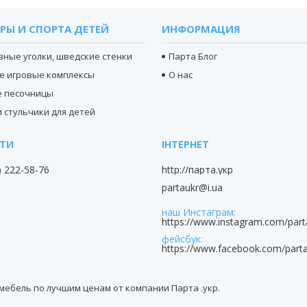
РЫ И СПОРТА ДЕТЕЙ
ИНФОРМАЦИЯ
вные уголки, шведские стенки
Парта Блог
е игровые комплексы
О нас
е песочницы
 стульчики для детей
) 222-58-76
http://парта.укр
partaukr@i.ua
наш Инстаграм
https://www.instagram.com/part
фейсбук
https://www.facebook.com/parta
я мебель по лучшим ценам от компании Парта .укр.