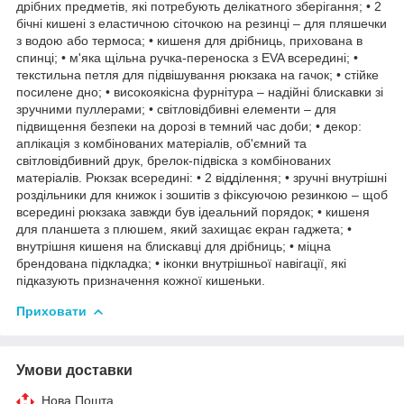
дрібних предметів, які потребують делікатного зберігання; • 2
бічні кишені з еластичною сіточкою на резинці – для пляшечки
з водою або термоса; • кишеня для дрібниць, прихована в
спинці; • м'яка щільна ручка-переноска з EVA всередині; •
текстильна петля для підвішування рюкзака на гачок; • стійке
посилене дно; • високоякісна фурнітура – надійні блискавки зі
зручними пуллерами; • світловідбивні елементи – для
підвищення безпеки на дорозі в темний час доби; • декор:
аплікація з комбінованих матеріалів, об'ємний та
світловідбивний друк, брелок-підвіска з комбінованих
матеріалів. Рюкзак всередині: • 2 відділення; • зручні внутрішні
роздільники для книжок і зошитів з фіксуючою резинкою – щоб
всередині рюкзака завжди був ідеальний порядок; • кишеня
для планшета з плюшем, який захищає екран гаджета; •
внутрішня кишеня на блискавці для дрібниць; • міцна
брендована підкладка; • іконки внутрішньої навігації, які
підказують призначення кожної кишеньки.
Приховати
Умови доставки
Нова Пошта