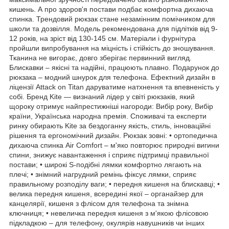
кишень. А про здоров'я постави подбає комфортна дихаюча
спинка. Трендовий рюкзак стане незамінним помічником для
школи та дозвілля. Модель рекомендована для підлітків від 9-
12 років, на зріст від 130-145 см. Матеріали і фурнітура
пройшли випробування на міцність і стійкість до зношування.
Тканина не вигорає, довго зберігає первинний вигляд.
Блискавки – якісні та надійні, працюють плавно. Подарунок до
рюкзака – модний шнурок для телефона. Ефектний дизайн в
ліцензії Attack on Titan даруватиме натхнення та впевненість у
собі. Бренд Kite — визнаний лідер у світі рюкзаків, який
щороку отримує найпрестижніші нагороди: Вибір року, Вибір
країни, Українська народна премія. Споживачі та експерти
ринку обирають Kite за бездоганну якість, стиль, інноваційні
рішення та ергономічний дизайн. Рюкзак зовні: • ортопедична
дихаюча спинка Air Comfort – м'яко повторює природні вигини
спини, знижує навантаження і сприяє підтримці правильної
постави; • широкі S-подібні лямки комфортно лягають на
плечі; • знімний нагрудний ремінь фіксує лямки, сприяє
правильному розподілу ваги; • передня кишеня на блискавці; •
велика передня кишеня, всередині якої – органайзер для
канцелярії, кишеня з флісом для телефона та знімна
ключниця; • невеличка передня кишеня з м'якою флісовою
підкладкою – для телефону, окулярів навушників чи інших