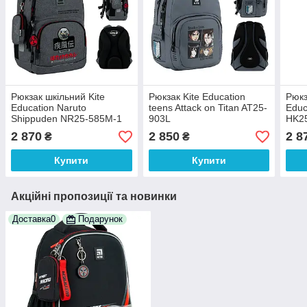
Рюкзак шкільний Kite
Рюкзак Kite Education
Рюкз
Education Naruto
teens Attack on Titan AT25-
Educ
Shippuden NR25-585M-1
903L
HK2
2 870
2 850
2 8
₴
₴
Купити
Купити
Акційні пропозиції та новинки
Доставка0
Подарунок