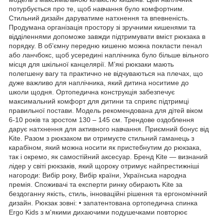
потурбується про те, щоб навчання було комфортним.
Стильний дизайн даруватиме натхнення та впевненість.
Продумана організація простору зі зручними кишенями та
відділеннями допоможе завжди підтримувати вміст рюкзака в
порядку. В об’ємну передню кишеню можна покласти пенал
або ланчбокс, щоб усередині наплічника було більше вільного
місця для шкільної канцелярії. М’які рюкзаки мають
полегшену вагу та практично не відчуваються на плечах, що
дуже важливо для наплічника, який дитина носитиме до
школи щодня. Ортопедична конструкція забезпечує
максимальний комфорт для дитини та сприяє підтримці
правильної постави. Модель рекомендована для дітей віком
6-10 років та зростом 130 – 145 см. Трендове оздоблення
дарує натхнення для активного навчання. Приємний бонус від
Kite. Разом з рюкзаком ви отримуєте стильний гаманець з
карабіном, який можна носити як пристебнутим до рюкзака,
так і окремо, як самостійний аксесуар. Бренд Kite — визнаний
лідер у світі рюкзаків, який щороку отримує найпрестижніші
нагороди: Вибір року, Вибір країни, Українська народна
премія. Споживачі та експерти ринку обирають Kite за
бездоганну якість, стиль, інноваційні рішення та ергономічний
дизайн. Рюкзак зовні: • запатентована ортопедична спинка
Ergo Kids з м'якими дихаючими подушечками повторює