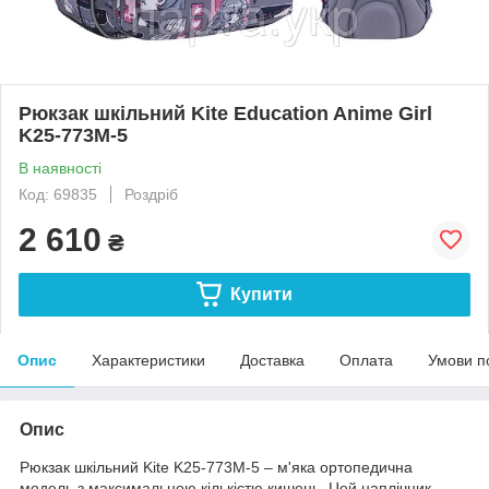
Рюкзак шкільний Kite Education Anime Girl
K25-773M-5
В наявності
Код: 69835
Роздріб
2 610
₴
Купити
Опис
Характеристики
Доставка
Оплата
Умови п
Опис
Рюкзак шкільний Kite K25-773M-5 – м'яка ортопедична
модель з максимальною кількістю кишень. Цей наплічник