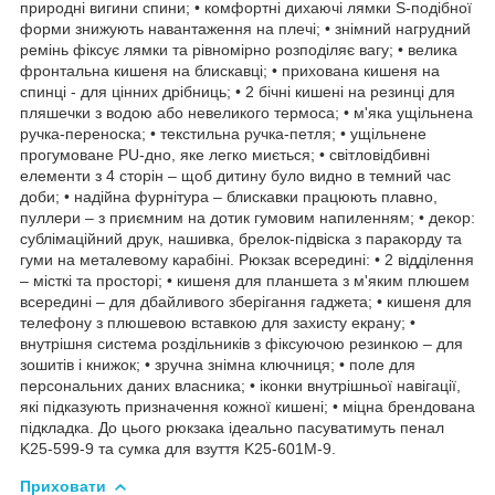
природні вигини спини; • комфортні дихаючі лямки S-подібної
форми знижують навантаження на плечі; • знімний нагрудний
ремінь фіксує лямки та рівномірно розподіляє вагу; • велика
фронтальна кишеня на блискавці; • прихована кишеня на
спинці - для цінних дрібниць; • 2 бічні кишені на резинці для
пляшечки з водою або невеликого термоса; • м'яка ущільнена
ручка-переноска; • текстильна ручка-петля; • ущільнене
прогумоване PU-дно, яке легко миється; • світловідбивні
елементи з 4 сторін – щоб дитину було видно в темний час
доби; • надійна фурнітура – блискавки працюють плавно,
пуллери – з приємним на дотик гумовим напиленням; • декор:
сублімаційний друк, нашивка, брелок-підвіска з паракорду та
гуми на металевому карабіні. Рюкзак всередині: • 2 відділення
– місткі та просторі; • кишеня для планшета з м'яким плюшем
всередині – для дбайливого зберігання гаджета; • кишеня для
телефону з плюшевою вставкою для захисту екрану; •
внутрішня система роздільників з фіксуючою резинкою – для
зошитів і книжок; • зручна знімна ключниця; • поле для
персональних даних власника; • іконки внутрішньої навігації,
які підказують призначення кожної кишені; • міцна брендована
підкладка. До цього рюкзака ідеально пасуватимуть пенал
K25-599-9 та сумка для взуття K25-601M-9.
Приховати