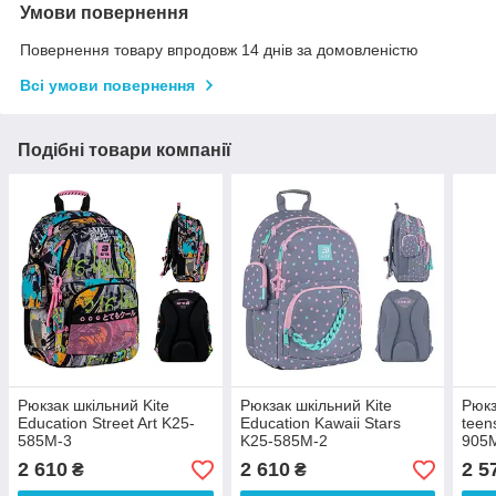
Умови повернення
Повернення товару впродовж 14 днів за домовленістю
Всі умови повернення
Подібні товари компанії
Рюкзак шкільний Kite
Рюкзак шкільний Kite
Рюкз
Education Street Art K25-
Education Kawaii Stars
teen
585M-3
K25-585M-2
905
2 610
2 610
2 5
₴
₴