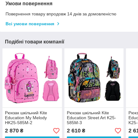
Умови повернення
Повернення товару впродовж 14 днів за домовленістю
Всі умови повернення
Подібні товари компанії
Рюкзак шкільний Kite
Рюкзак шкільний Kite
Рюкз
Education My Melody
Education Street Art K25-
Educ
HK25-585M-2
585M-3
K25
2 870
2 610
2 6
₴
₴