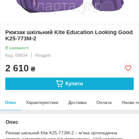
Рюкзак шкільний Kite Education Looking Good
K25-773M-2
В наявності
Код: 69834
Роздріб
2 610
₴
Купити
Опис
Характеристики
Доставка
Оплата
Умови п
Опис
Рюкзак шкільний Kite K25-773M-2 – м'яка ортопедична
модель з максимальною кількістю кишень. Цей наплічник