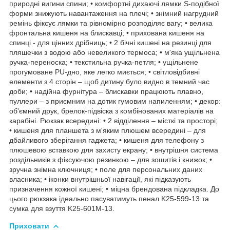
природні вигини спини; • комфортні дихаючі лямки S-подібної
форми знижують навантаження на плечі; • знімний нагрудний
ремінь фіксує лямки та рівномірно розподіляє вагу; • велика
фронтальна кишеня на блискавці; • прихована кишеня на
спинці - для цінних дрібниць; • 2 бічні кишені на резинці для
пляшечки з водою або невеликого термоса; • м'яка ущільнена
ручка-переноска; • текстильна ручка-петля; • ущільнене
прогумоване PU-дно, яке легко миється; • світловідбивні
елементи з 4 сторін – щоб дитину було видно в темний час
доби; • надійна фурнітура – блискавки працюють плавно,
пуллери – з приємним на дотик гумовим напиленням; • декор:
об'ємний друк, брелок-підвіска з комбінованих матеріалів на
карабіні. Рюкзак всередині: • 2 відділення – місткі та просторі;
• кишеня для планшета з м'яким плюшем всередині – для
дбайливого зберігання гаджета; • кишеня для телефону з
плюшевою вставкою для захисту екрану; • внутрішня система
роздільників з фіксуючою резинкою – для зошитів і книжок; •
зручна знімна ключниця; • поле для персональних даних
власника; • іконки внутрішньої навігації, які підказують
призначення кожної кишені; • міцна брендована підкладка. До
цього рюкзака ідеально пасуватимуть пенал K25-599-13 та
сумка для взуття K25-601M-13.
Приховати