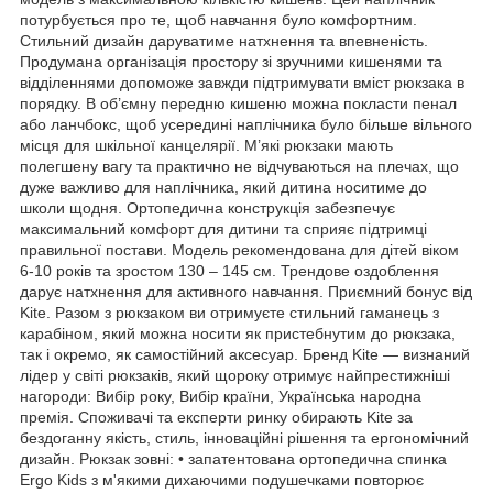
потурбується про те, щоб навчання було комфортним.
Стильний дизайн даруватиме натхнення та впевненість.
Продумана організація простору зі зручними кишенями та
відділеннями допоможе завжди підтримувати вміст рюкзака в
порядку. В об’ємну передню кишеню можна покласти пенал
або ланчбокс, щоб усередині наплічника було більше вільного
місця для шкільної канцелярії. М’які рюкзаки мають
полегшену вагу та практично не відчуваються на плечах, що
дуже важливо для наплічника, який дитина носитиме до
школи щодня. Ортопедична конструкція забезпечує
максимальний комфорт для дитини та сприяє підтримці
правильної постави. Модель рекомендована для дітей віком
6-10 років та зростом 130 – 145 см. Трендове оздоблення
дарує натхнення для активного навчання. Приємний бонус від
Kite. Разом з рюкзаком ви отримуєте стильний гаманець з
карабіном, який можна носити як пристебнутим до рюкзака,
так і окремо, як самостійний аксесуар. Бренд Kite — визнаний
лідер у світі рюкзаків, який щороку отримує найпрестижніші
нагороди: Вибір року, Вибір країни, Українська народна
премія. Споживачі та експерти ринку обирають Kite за
бездоганну якість, стиль, інноваційні рішення та ергономічний
дизайн. Рюкзак зовні: • запатентована ортопедична спинка
Ergo Kids з м'якими дихаючими подушечками повторює