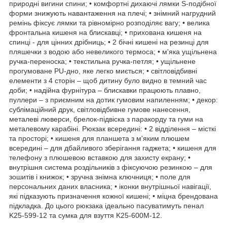
природні вигини спини; • комфортні дихаючі лямки S-подібної
форми знижують навантаження на плечі; • знімний нагрудний
ремінь фіксує лямки та рівномірно розподіляє вагу; • велика
фронтальна кишеня на блискавці; • прихована кишеня на
спинці - для цінних дрібниць; • 2 бічні кишені на резинці для
пляшечки з водою або невеликого термоса; • м'яка ущільнена
ручка-переноска; • текстильна ручка-петля; • ущільнене
прогумоване PU-дно, яке легко миється; • світловідбивні
елементи з 4 сторін – щоб дитину було видно в темний час
доби; • надійна фурнітура – блискавки працюють плавно,
пуллери – з приємним на дотик гумовим напиленням; • декор:
сублімаційний друк, світловідбивне гумове нанесення,
металеві люверси, брелок-підвіска з паракорду та гуми на
металевому карабіні. Рюкзак всередині: • 2 відділення – місткі
та просторі; • кишеня для планшета з м'яким плюшем
всередині – для дбайливого зберігання гаджета; • кишеня для
телефону з плюшевою вставкою для захисту екрану; •
внутрішня система роздільників з фіксуючою резинкою – для
зошитів і книжок; • зручна знімна ключниця; • поле для
персональних даних власника; • іконки внутрішньої навігації,
які підказують призначення кожної кишені; • міцна брендована
підкладка. До цього рюкзака ідеально пасуватимуть пенал
K25-599-12 та сумка для взуття K25-600M-12.