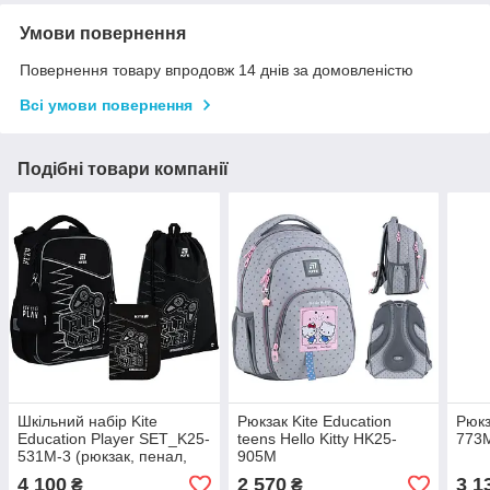
Умови повернення
Повернення товару впродовж 14 днів за домовленістю
Всі умови повернення
Подібні товари компанії
Шкільний набір Kite
Рюкзак Kite Education
Рюкз
Education Player SET_K25-
teens Hello Kitty HK25-
773M
531M-3 (рюкзак, пенал,
905M
сумка)
4 100
2 570
3 1
₴
₴