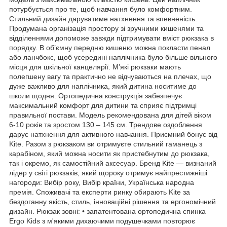
потурбується про те, щоб навчання було комфортним.
Стильний дизайн даруватиме натхнення та впевненість.
Продумана організація простору зі зручними кишенями та
відділеннями допоможе завжди підтримувати вміст рюкзака в
порядку. В об’ємну передню кишеню можна покласти пенал
або ланчбокс, щоб усередині наплічника було більше вільного
місця для шкільної канцелярії. М’які рюкзаки мають
полегшену вагу та практично не відчуваються на плечах, що
дуже важливо для наплічника, який дитина носитиме до
школи щодня. Ортопедична конструкція забезпечує
максимальний комфорт для дитини та сприяє підтримці
правильної постави. Модель рекомендована для дітей віком
6-10 років та зростом 130 – 145 см. Трендове оздоблення
дарує натхнення для активного навчання. Приємний бонус від
Kite. Разом з рюкзаком ви отримуєте стильний гаманець з
карабіном, який можна носити як пристебнутим до рюкзака,
так і окремо, як самостійний аксесуар. Бренд Kite — визнаний
лідер у світі рюкзаків, який щороку отримує найпрестижніші
нагороди: Вибір року, Вибір країни, Українська народна
премія. Споживачі та експерти ринку обирають Kite за
бездоганну якість, стиль, інноваційні рішення та ергономічний
дизайн. Рюкзак зовні: • запатентована ортопедична спинка
Ergo Kids з м'якими дихаючими подушечками повторює