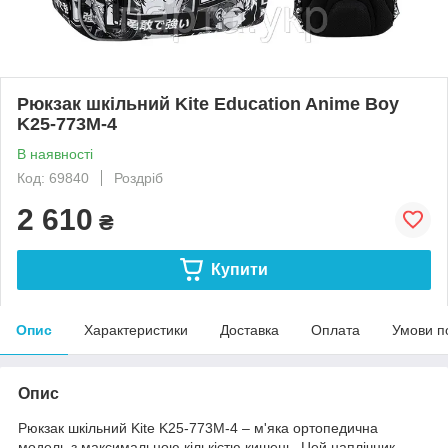
Рюкзак шкільний Kite Education Anime Boy
K25-773M-4
В наявності
Код: 69840
Роздріб
2 610
₴
Купити
Опис
Характеристики
Доставка
Оплата
Умови п
Опис
Рюкзак шкільний Kite K25-773M-4 – м'яка ортопедична
модель з максимальною кількістю кишень. Цей наплічник