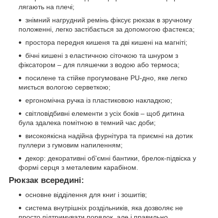
лягають на плечі;
знімний нагрудний ремінь фіксує рюкзак в зручному
положенні, легко застібається за допомогою фастекса;
простора передня кишеня та дві кишені на магніті;
бічні кишені з еластичною сіточкою та шнуром з
фіксатором – для пляшечки з водою або термоса;
посилене та стійке прогумоване PU-дно, яке легко
миється вологою серветкою;
ергономічна ручка із пластиковою накладкою;
світловідбивні елементи з усіх боків – щоб дитина
була здалека помітною в темний час доби;
високоякісна надійна фурнітура та приємні на дотик
пуллери з гумовим напиленням;
декор: декоративні об'ємні бантики, брелок-підвіска у
формі серця з металевим карабіном.
Рюкзак всередині:
основне відділення для книг і зошитів;
система внутрішніх роздільників, яка дозволяє не
просто підтримувати порядок, але і правильно