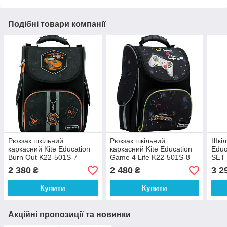
Подібні товари компанії
Рюкзак шкільний
Рюкзак шкільний
Шкіл
каркасний Kite Education
каркасний Kite Education
Educ
Burn Out K22-501S-7
Game 4 Life K22-501S-8
SET
(LED)
(LED) + пенал
пена
2 380
2 480
3 2
₴
₴
Купити
Купити
Акційні пропозиції та новинки