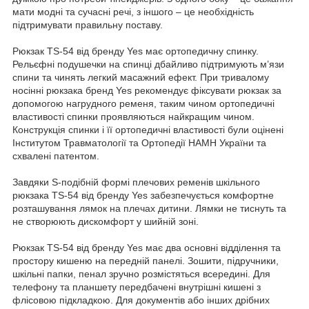
мати модні та сучасні речі, з іншого – це необхідність
підтримувати правильну поставу.
Рюкзак TS-54 від бренду Yes має ортопедичну спинку.
Рельєфні подушечки на спинці дбайливо підтримують м’язи
спини та чинять легкий масажний ефект. При тривалому
носінні рюкзака бренд Yes рекомендує фіксувати рюкзак за
допомогою нагрудного ременя, таким чином ортопедичні
властивості спинки проявляються найкращим чином.
Конструкція спинки і її ортопедичні властивості були оцінені
Інститутом Травматології та Ортопедії НАМН України та
схвалені патентом.
Завдяки S-подібній формі плечових ременів шкільного
рюкзака TS-54 від бренду Yes забезпечується комфортне
розташування лямок на плечах дитини. Лямки не тиснуть та
не створюють дискомфорт у шийній зоні.
Рюкзак TS-54 від бренду Yes має два основні відділення та
простору кишеню на передній панелі. Зошити, підручники,
шкільні папки, пенал зручно розмістяться всередині. Для
телефону та планшету передбачені внутрішні кишені з
флісовою підкладкою. Для документів або інших дрібних