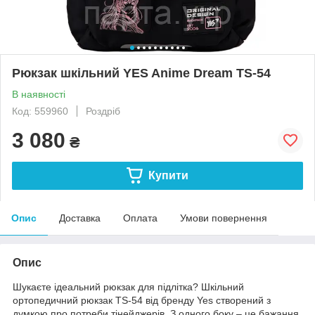
Рюкзак шкільний YES Anime Dream TS-54
В наявності
Код: 559960
Роздріб
3 080
₴
Купити
Опис
Доставка
Оплата
Умови повернення
Опис
Шукаєте ідеальний рюкзак для підлітка? Шкільний
ортопедичний рюкзак TS-54 від бренду Yes створений з
думкою про потреби тінейджерів. З одного боку – це бажання