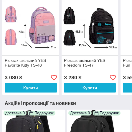
Рюкзак шкільний YES
Рюкзак шкільний YES
Рюкз
Favorite Kitty TS-48
Freedom TS-47
Fun 
3 080
3 280
3 5
₴
₴
Купити
Купити
Акційні пропозиції та новинки
доставка 0
Подарунок
Доставка 0
Подарунок