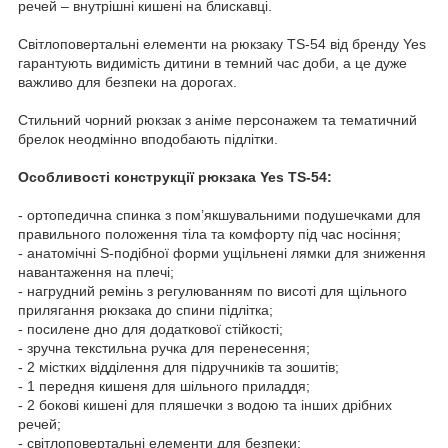
речей – внутрішні кишені на блискавці.
Світлоповертальні елементи на рюкзаку TS-54 від бренду Yes
гарантують видимість дитини в темний час доби, а це дуже
важливо для безпеки на дорогах.
Стильний чорний рюкзак з аніме персонажем та тематичний
брелок неодмінно вподобають підлітки.
Особливості конструкції рюкзака Yes TS-54:
- ортопедична спинка з пом’якшувальними подушечками для
правильного положення тіла та комфорту під час носіння;
- анатомічні S-подібної форми ущільнені лямки для зниження
навантаження на плечі;
- нагрудний ремінь з регулюванням по висоті для щільного
прилягання рюкзака до спини підлітка;
- посилене дно для додаткової стійкості;
- зручна текстильна ручка для перенесення;
- 2 містких відділення для підручників та зошитів;
- 1 передня кишеня для шільного приладдя;
- 2 бокові кишені для пляшечки з водою та інших дрібних
речей;
- світлоповертальні елементи для безпеки;