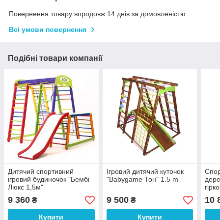
Повернення товару впродовж 14 днів за домовленістю
Всі умови повернення
Подібні товари компанії
Дитячий спортивний
Ігровий дитячий куточок
Спор
ігровий будиночок "Бембі
"Babygame Тон" 1.5 m
дере
Люкс 1,5м"
гірк
9 360
9 500
10 
₴
₴
Купити
Купити