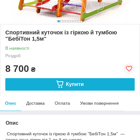
Спортивний куточок із гіркою й тумбою
"БебіТон 1,5м"
В наявності
Роздріб
8 700
₴
Купити
Опис
Доставка
Оплата
Умови повернення
Опис
Спортивний куточок із гіркою й тумбою "БебіТон 1,5м" —
ігрова зона дітям від 1 до й до школи.