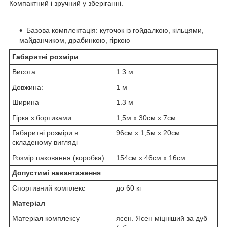
Компактний і зручний у зберіганні.
Базова комплектація: куточок із гойдалкою, кільцями,
майданчиком, драбинкою, гіркою
Габаритні розміри
Висота
1.3 м
Довжина:
1 м
Ширина
1.3 м
Гірка з бортиками
1,5м х 30см х 7см
Габаритні розміри в
96см х 1,5м х 20см
складеному вигляді
Розмір паковання (коробка)
154см х 46см х 16см
Допустимі навантаження
Спортивний комплекс
до 60 кг
Матеріал
Матеріал комплексу
ясен. Ясен міцніший за дуб