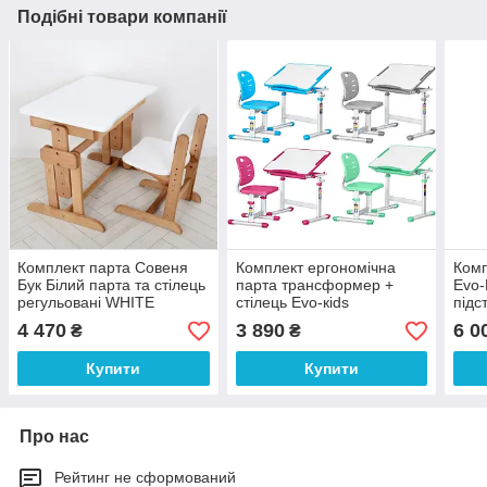
Подібні товари компанії
Комплект парта Совеня
Комплект ергономічна
Комп
Бук Білий парта та стілець
парта трансформер +
Evo-
регульовані WHITE
стілець Evo-кids
підс
4 470
3 890
6 0
₴
₴
Купити
Купити
Про нас
Рейтинг не сформований